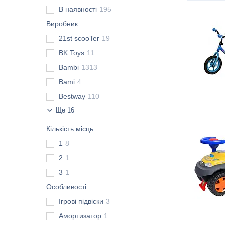
В наявності
195
Виробник
21st scooTer
19
BK Toys
11
Bambi
1313
Bami
4
Bestway
110
Ще 16
Кількість місць
1
8
2
1
3
1
Особливості
Ігрові підвіски
3
Амортизатор
1