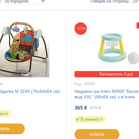
–12%
Залишилось 4 дні
44
56500
йдалка M 3244 (76х54х64 см)
Надувна гра Intex 56500 "Баск
воді XXL" (86х64 см) з м'ячем
365 ₴
415 ₴
ності
В наявності
УПИТИ
КУПИТИ