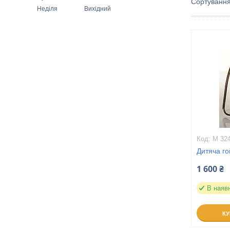
Неділя
Вихідний
M 32
Дитяча го
1 600 ₴
В наяв
К