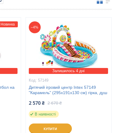
Новинка
–4%
Залишилось 4 дні
57149
етбол на
Дитячий ігровий центр Intex 57149
"Карамель" (295х191х130 см) гірка, душ
2 570 ₴
2 670 ₴
В наявності
КУПИТИ