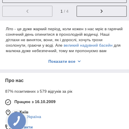
1
/ 4
Літо - це дуже жаркий період, коли кожен з нас мріє в гарячий
сонячний день опинитися в прохолодній водичці. Наші
дітлахи не виняток, вони, як і дорослі, хочуть трохи
охолонути, граючи у воді. Але
великий надувний басейн
для
малюка дуже небезпечний, тому ми пропонуємо вам
придивитися до надувним ігрових центрів.
Показати все
Надувний ігровий центр Intex - відмінна ідея для дітей, адже є
місце, де можна пограти. Вашій увазі на нашому сайті ви
знайдете цікаві моделі, які в деякій мірі замінять і аквапарк,
Про нас
оскільки певні товари являють собою не тільки басейн, але і
гірку або з'єднання кількох басейнів. Є надувні ігрові
87% позитивних з 579 відгуків за рік
комплекси, які нагадують будиночок, острів або замок, але це
ще не все. Також в наявності є ігрові моделі, які перенесуть
Працює з 16.10.2009
вашої дитини в епоху динозаврів або в казковий світ
улюблених мультиплікаційних героїв. Для того, щоб дітлахи
м. Київ
весело пограли, в комплект до деяких надувастикам входить
, Київ, Україна
надувний м'яч, меч або навіть водяна гармата і ігровий
м'який щит. Що ж може бути веселіше? Ми також не забули
Контакти