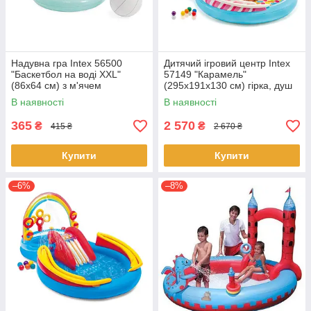
Надувна гра Intex 56500
Дитячий ігровий центр Intex
"Баскетбол на воді XXL"
57149 "Карамель"
(86х64 см) з м'ячем
(295х191х130 см) гірка, душ
В наявності
В наявності
365
2 570
₴
₴
415 ₴
2 670 ₴
Купити
Купити
–6%
–8%