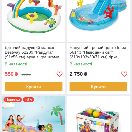
Дитячий надувний манеж
Надувний ігровий центр Intex
Bestway 52239 "Райдуга"
56143 "Підводний світ"
(91х56 см) арка з іграшками,
(310х193х30/71 см) гірка,
надувною підлогою
фонтан
В наявності
В наявності
550
2 750
₴
₴
600 ₴
Купити
Купити
Новинка
–8%