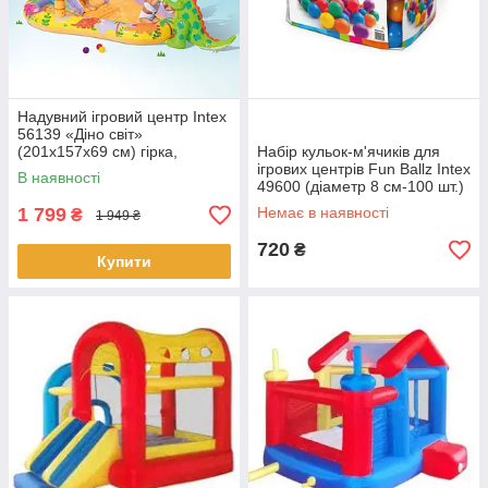
Надувний ігровий центр Intex
56139 «Діно світ»
(201х157х69 см) гірка,
Набір кульок-м'ячиків для
фонтан
ігрових центрів Fun Ballz Intex
В наявності
49600 (діаметр 8 см-100 шт.)
1 799
Немає в наявності
₴
1 949 ₴
720
₴
Купити