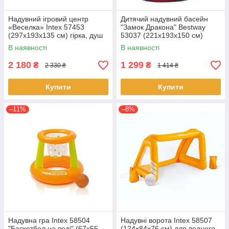
Надувний ігровий центр
Дитячий надувний басейн
«Веселка» Intex 57453
"Замок Дракона" Bestway
(297х193х135 см) гірка, душ
53037 (221х193х150 см)
фонтан
В наявності
В наявності
2 180
1 299
₴
₴
2 330 ₴
1 414 ₴
Купити
Купити
–11%
–8%
Надувна гра Intex 58504
Надувні ворота Intex 58507
"Баскетбол на воді" (67х55
(124х84х76 см) для водного