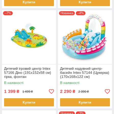
Купити
Купити
–7%
Новинка
–4%
Дитячий ігровий центр Intex
Дитячий надувний центр-
57166 Діно (191х152х58 см)
басейн Intex 57144 (Цукерка)
гірка, фонтан
(170x168x122 см)
В наявності
В наявності
1 399
2 290
₴
₴
1 499 ₴
2 390 ₴
Купити
Купити
Новинка
–3%