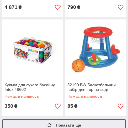
4 871
790
₴
₴
Кульки для сухого басейну
52190 BW Баскетбольний
Intex 49602
набір для ігор на воді
Немає в наявності
Немає в наявності
350
85
₴
₴
Показати ще