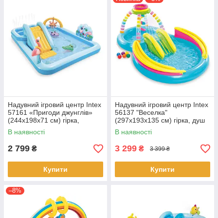
Надувний ігровий центр Intex
Надувний ігровий центр Intex
57161 «Пригоди джунглів»
56137 "Веселка"
(244x198x71 см) гірка,
(297х193х135 см) гірка, душ
фонтан
В наявності
В наявності
2 799
3 299
₴
₴
3 399 ₴
Купити
Купити
–8%