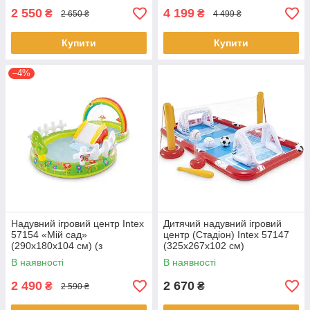
2 550
4 199
₴
₴
2 650 ₴
4 499 ₴
Купити
Купити
–4%
Надувний ігровий центр Intex
Дитячий надувний ігровий
57154 «Мій сад»
центр (Стадіон) Intex 57147
(290х180х104 см) (з
(325х267х102 см)
надувними іграшками,
В наявності
В наявності
фонтаном і гіркою)
2 490
2 670
₴
₴
2 590 ₴