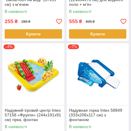
см) з м'ячем
поло + м'яч
В наявності
В наявності
255
555
₴
₴
285 ₴
605 ₴
Купити
Купити
–4%
–7%
Надувний ігровий центр Intex
Надувная горка Intex 58849
57158 «Фрукти» (244x191x91
(333х206х117 см) з
см) гірка, фонтан
фонтаном
В наявності
В наявності