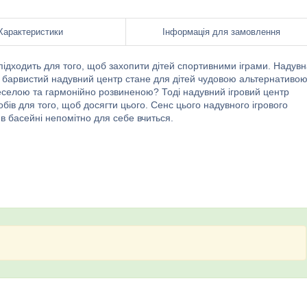
Характеристики
Інформація для замовлення
 підходить для того, щоб захопити дітей спортивними іграми. Надув
й, барвистий надувний центр стане для дітей чудовою альтернативо
еселою та гармонійно розвиненою? Тоді надувний ігровий центр
бів для того, щоб досягти цього. Сенс цього надувного ігрового
 в басейні непомітно для себе вчиться.