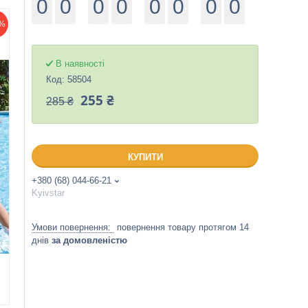
0
0
0
0
0
0
0
0
%
В наявності
Код:
58504
255 ₴
285 ₴
КУПИТИ
+380 (68) 044-66-21
Kyivstar
повернення товару протягом 14
днів
за домовленістю