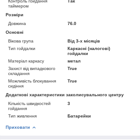
Контроль гойдання
Так
таймером
Розміри
Довжина
76.0
Основні
Вікова група
Від 3-х місяців
Тип гойдалки
Каркасні (налогові)
гойдалки
Матеріал каркасу
метал
Захист від випадкового
True
складання
Можливість блокування
True
сидіння
Додаткові характеристики заколисувального центру
Кількість швидкостей
3
гойдання
Тип живлення
Батарейки
Приховати