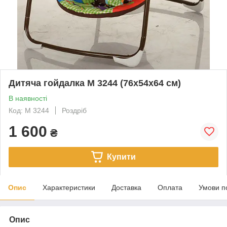
Дитяча гойдалка M 3244 (76х54х64 см)
В наявності
Код: M 3244
Роздріб
1 600
₴
Купити
Опис
Характеристики
Доставка
Оплата
Умови п
Опис