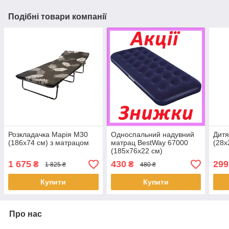
Подібні товари компанії
Розкладачка Марія M30
Односпальний надувний
Дитя
(186х74 см) з матрацом
матрац BestWay 67000
(28х
(185x76x22 см)
1 675
430
299
₴
₴
1 825 ₴
480 ₴
Купити
Купити
Про нас