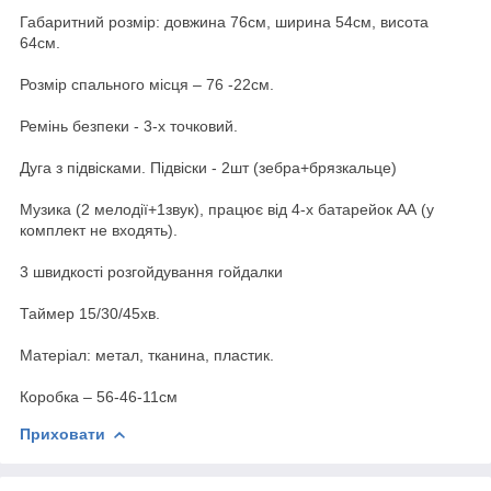
Габаритний розмір: довжина 76см, ширина 54см, висота
64см.
Розмір спального місця – 76 -22см.
Ремінь безпеки - 3-х точковий.
Дуга з підвісками. Підвіски - 2шт (зебра+брязкальце)
Музика (2 мелодії+1звук), працює від 4-х батарейок АА (у
комплект не входять).
3 швидкості розгойдування гойдалки
Таймер 15/30/45хв.
Матеріал: метал, тканина, пластик.
Коробка – 56-46-11см
Приховати