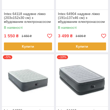
Intex 64118 надувне ліжко
Intex 64904 надувне ліжко
(203х152х30 см) з
(191х137х46 см) з
вбудованим електронасосом
вбудованим електронасосом
В наявності
В наявності
1 550
3 499
₴
₴
1 650 ₴
3 699 ₴
Купити
Купити
–5%
–10%