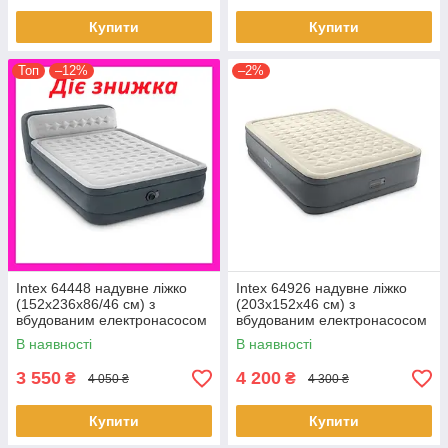
Купити
Купити
Топ
–12%
–2%
Intex 64448 надувне ліжко
Intex 64926 надувне ліжко
(152х236х86/46 см) з
(203х152х46 см) з
вбудованим електронасосом
вбудованим електронасосом
В наявності
В наявності
3 550
4 200
₴
₴
4 050 ₴
4 300 ₴
Купити
Купити