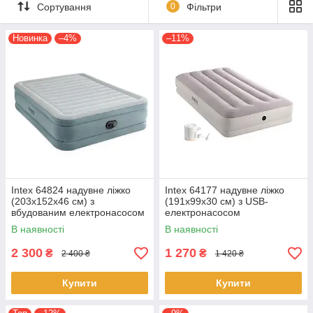
інтернет-магазину «Intex-Best.com.ua».
Сортування
0
Фільтри
Новинка
–4%
–11%
Intex 64824 надувне ліжко
Intex 64177 надувне ліжко
(203х152х46 см) з
(191х99х30 см) з USB-
вбудованим електронасосом
електронасосом
В наявності
В наявності
2 300
1 270
₴
₴
2 400 ₴
1 420 ₴
Купити
Купити