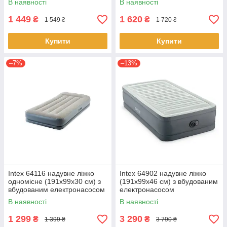
В наявності
В наявності
1 449
1 620
₴
₴
1 549 ₴
1 720 ₴
Купити
Купити
–7%
–13%
Intex 64116 надувне ліжко
Intex 64902 надувне ліжко
одномісне (191х99х30 см) з
(191х99х46 см) з вбудованим
вбудованим електронасосом
електронасосом
В наявності
В наявності
1 299
3 290
₴
₴
1 399 ₴
3 790 ₴