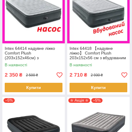
Intex 64414 надувне ліжко
Intex 64418 【надувне
Comfort Plush
ліжко】 Comfort Plush
(203х152х46см) з
203x152x56 см з вбудованим
вбудованим електронасосом
електронасосом✅️
В наявності
В наявності
2 350
2 710
₴
₴
2 500 ₴
2 930 ₴
Купити
Купити
–5%
✮ Акція ✮
–5%