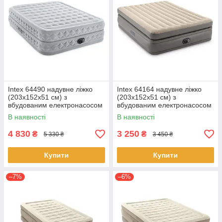
Intex 64490 надувне ліжко
Intex 64164 надувне ліжко
(203х152х51 см) з
(203х152х51 см) з
вбудованим електронасосом
вбудованим електронасосом
В наявності
В наявності
4 830
3 250
₴
₴
5 330 ₴
3 450 ₴
Купити
Купити
–7%
–6%