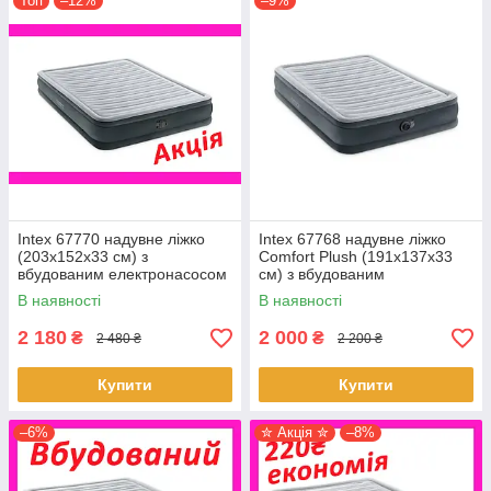
Топ
–12%
–9%
Intex 67770 надувне ліжко
Intex 67768 надувне ліжко
(203x152x33 см) з
Comfort Plush (191x137x33
вбудованим електронасосом
см) з вбудованим
електронасосом
В наявності
В наявності
2 180
2 000
₴
₴
2 480 ₴
2 200 ₴
Купити
Купити
–6%
✮ Акція ✮
–8%