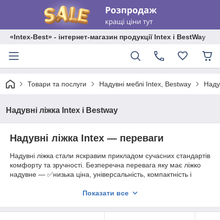
«Intex-Best» - інтернет-магазин продукції Intex і BestWay
Товари та послуги
Надувні меблі Intex, Bestway
Надув
Надувні ліжка Intex і Bestway
Надувні ліжка Intex — переваги
Надувні ліжка стали яскравим прикладом сучасних стандартів
комфорту та зручності. Безперечна перевага яку має ліжко
надувне — ✅️низька ціна, універсальність, компактність і
мобільність. ✅️Великий діапазон розмірів дозволить підібрати
саме те, яке підійде під розміри кімнати. 👍Ми
Показати все
пропонуємо купити надувне ліжко двоспальне, полуторне,
або односпальне, з насосом і без нього на цій сторінці