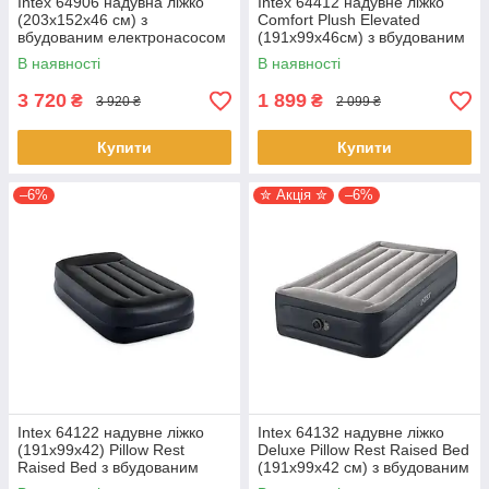
Intex 64906 надувна ліжко
Intex 64412 надувне ліжко
(203х152х46 см) з
Comfort Plush Elevated
вбудованим електронасосом
(191х99х46см) з вбудованим
електронасосом
В наявності
В наявності
3 720
1 899
₴
₴
3 920 ₴
2 099 ₴
Купити
Купити
–6%
✮ Акція ✮
–6%
Intex 64122 надувне ліжко
Intex 64132 надувне ліжко
(191х99х42) Pillow Rest
Deluxe Pillow Rest Raised Bed
Raised Bed з вбудованим
(191х99х42 см) з вбудованим
електронасосом
електронасосом