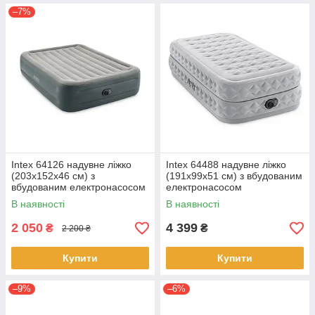
–7%
Intex 64126 надувне ліжко
Intex 64488 надувне ліжко
(203х152х46 см) з
(191х99х51 см) з вбудованим
вбудованим електронасосом
електронасосом
В наявності
В наявності
2 050
4 399
₴
₴
2 200 ₴
Купити
Купити
–9%
–6%