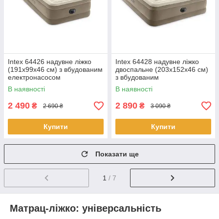
Intex 64426 надувне ліжко
Intex 64428 надувне ліжко
(191х99х46 см) з вбудованим
двоспальне (203х152х46 см)
електронасосом
з вбудованим
електронасосом
В наявності
В наявності
2 490
2 890
₴
₴
2 690 ₴
3 090 ₴
Купити
Купити
Показати ще
1
/ 7
Матрац-ліжко: універсальність