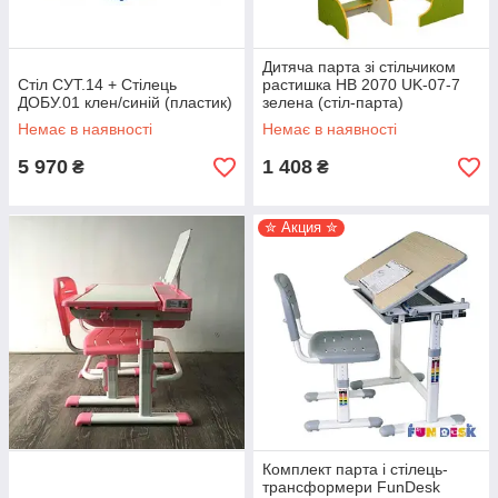
Дитяча парта зі стільчиком
Стіл СУТ.14 + Стілець
растишка HB 2070 UK-07-7
ДОБУ.01 клен/синій (пластик)
зелена (стіл-парта)
Немає в наявності
Немає в наявності
5 970
1 408
₴
₴
✮ Акция ✮
Комплект парта і стілець-
трансформери FunDesk