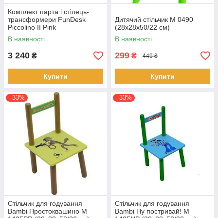
Комплект парта і стілець-
трансформери FunDesk
Дитячий стільчик M 0490
Piccolino II Pink
(28х28х50/22 см)
В наявності
В наявності
3 240
299
₴
₴
449 ₴
Купити
Купити
–33%
–33%
Стільчик для годування
Стільчик для годування
Bambi Простоквашино M
Bambi Ну постривай! M