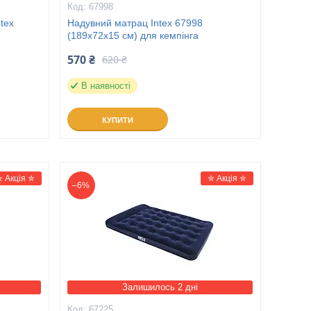
67998
tex
Надувний матрац Intex 67998
(189х72х15 см) для кемпінга
570 ₴
620 ₴
В наявності
КУПИТИ
✮ Акція ✮
✮ Акція ✮
–6%
Залишилось 2 дні
67225