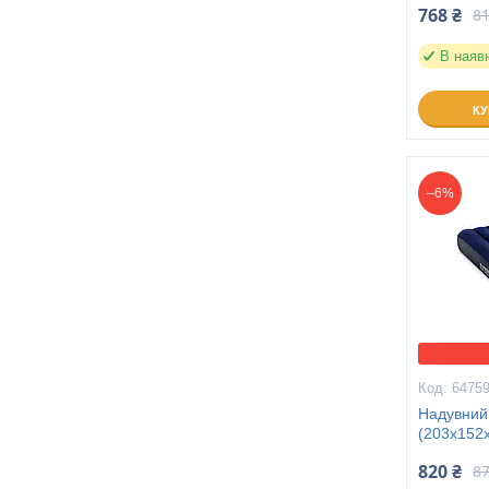
768 ₴
81
В наяв
К
–6%
6475
Надувний
(203х152
820 ₴
87