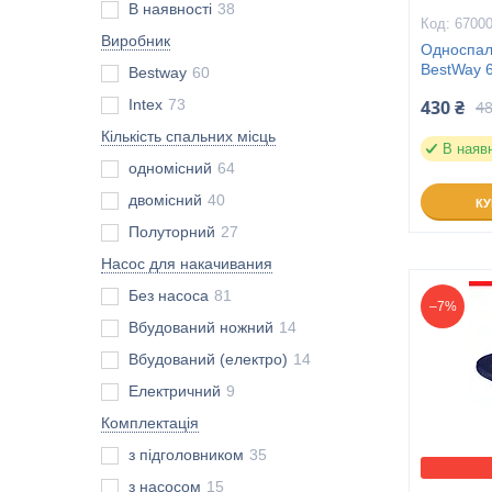
В наявності
38
6700
Виробник
Односпал
BestWay 
Bestway
60
Intex
73
430 ₴
48
Кількість спальних місць
В наяв
одномісний
64
двомісний
40
К
Полуторний
27
Насос для накачивания
Без насоса
81
–7%
Вбудований ножний
14
Вбудований (електро)
14
Електричний
9
Комплектація
з підголовником
35
з насосом
15