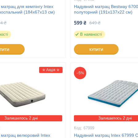
матрац для кемпінгу Intex
Надувний матрац Bestway 670
носпальний (184x67x13 см)
полуторний (191x137x22 см)
599 ₴
4 ₴
649 ₴
ності
В наявності
УПИТИ
КУПИТИ
✮ Акція ✮
–5%
Залишилось 2 дні
Залишилось 2 дні
2
67999
 матрац велюровий Intex
Надувний матрац Intex 67999 