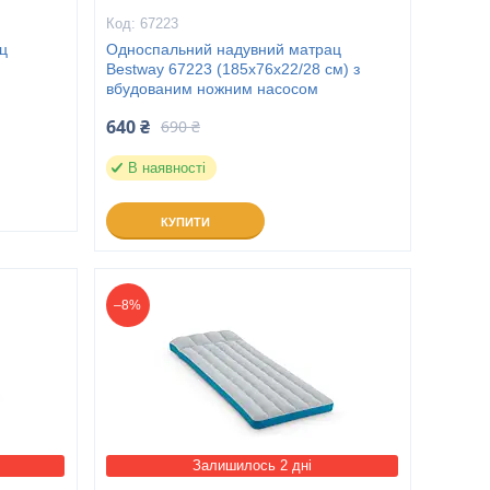
67223
ц
Односпальний надувний матрац
Bestway 67223 (185х76х22/28 см) з
вбудованим ножним насосом
640 ₴
690 ₴
В наявності
КУПИТИ
–8%
Залишилось 2 дні