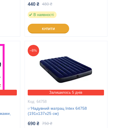
440 ₴
480 ₴
В наявності
КУПИТИ
–8%
Залишилось 5 днів
64758
✅️Надувний матрац Intex 64758
шками,
(191x137x25 см)
690 ₴
750 ₴