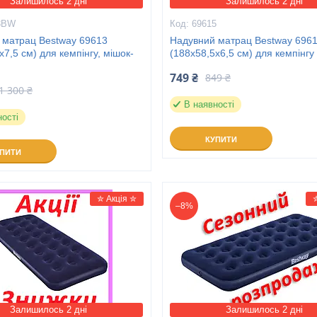
Залишилось 2 дні
Залишилось 2 дні
3BW
69615
 матрац Bestway 69613
Надувний матрац Bestway 696
х7,5 см) для кемпінгу, мішок-
(188х58,5х6,5 см) для кемпінгу
749 ₴
849 ₴
1 300 ₴
В наявності
ності
КУПИТИ
УПИТИ
✮ Акція ✮
–8%
Залишилось 2 дні
Залишилось 2 дні