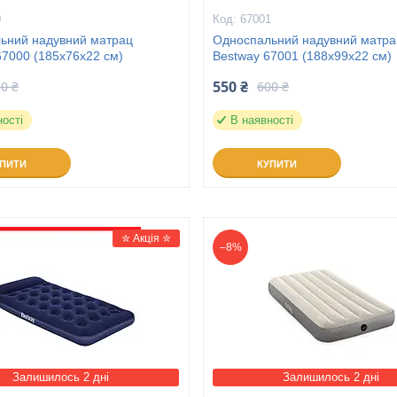
0
67001
ьний надувний матрац
Односпальний надувний матра
67000 (185x76x22 см)
Bestway 67001 (188x99x22 см)
550 ₴
0 ₴
600 ₴
ності
В наявності
УПИТИ
КУПИТИ
✮ Акція ✮
–8%
Залишилось 2 дні
Залишилось 2 дні