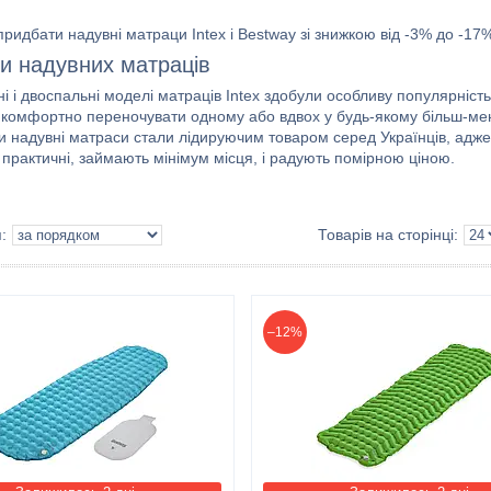
 придбати надувні матраци Intex і Bestway зі знижкою від -3% до -17%.
и надувних матраців
і і двоспальні моделі матраців Intex здобули особливу популярніст
 комфортно переночувати одному або вдвох у будь-якому більш-менш
ки надувні матраси стали лідируючим товаром серед Українців, адж
, практичні, займають мінімум місця, і радують помірною ціною.
–12%