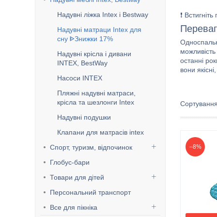
Надувні ліжка Intex і Bestway
❗ Встигніть
Переваг
Надувні матраци Intex для
сну ᐈЗнижки 17%
Односпальн
можливість
Надувні крісла і дивани
останні ро
INTEX, BestWay
вони якісні
Насоси INTEX
Пляжні надувні матраси,
крісла та шезлонги Intex
Надувні подушки
Клапани для матрасів intex
Спорт, туризм, відпочинок
–8%
Глобус-бари
Товари для дітей
Персональний транспорт
Все для пікніка