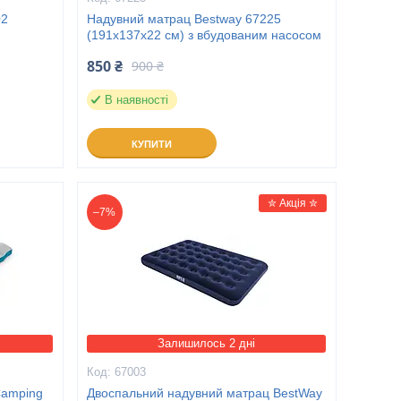
02
Надувний матрац Bestway 67225
(191х137х22 см) з вбудованим насосом
850 ₴
900 ₴
В наявності
КУПИТИ
✮ Акція ✮
–7%
Залишилось 2 дні
67003
Camping
Двоспальний надувний матрац BestWay