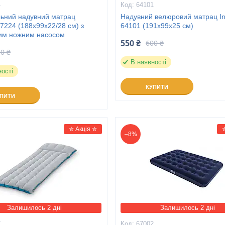
4
64101
ьний надувний матрац
Надувний велюровий матрац In
7224 (188х99х22/28 см) з
64101 (191х99х25 см)
им ножним насосом
550 ₴
600 ₴
0 ₴
В наявності
ності
КУПИТИ
УПИТИ
✮ Акція ✮
–8%
Залишилось 2 дні
Залишилось 2 дні
7
67002