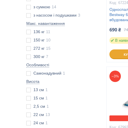
6722
з сумкою
14
Односпал
Bestway 6
з насосом і подушками
3
вбудован
Макс. навантаження
690 ₴
74
136 кг
11
150 кг
10
В наяв
272 кг
15
К
300 кг
7
Особливості
Самонадувний
1
–3%
Висота
13 см
1
15 см
1
2,5 см
1
22 см
13
24 см
1
6799