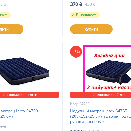
370 ₴
8 ₴
430 ₴
ності
В наявності
УПИТИ
КУПИТИ
–8%
Залишилось 5 днів
Залишилось 2 дні
9
64765
 матрац Intex 64759
Надувний матрац Intex 64765
х25 см)
(203х152х25 см) з двома поду
ручним насосом✅️
0 ₴