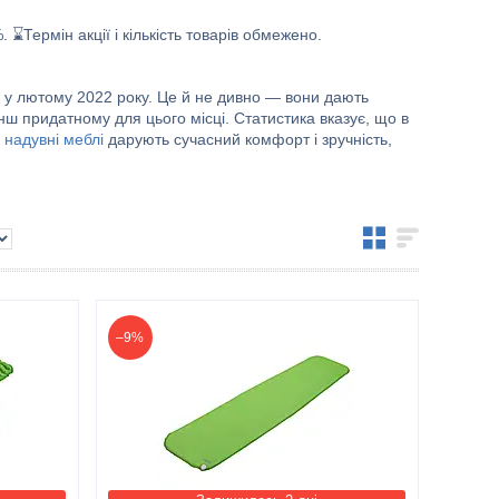
 ⌛️Термін акції і кількість товарів обмежено.
ь у лютому 2022 року. Це й не дивно — вони дають
 придатному для цього місці. Статистика вказує, що в
е
надувні меблі
дарують сучасний комфорт і зручність,
–9%