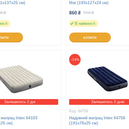
91х137х25 см)
Mat (193х127х24 см)
860 ₴
0 ₴
910 ₴
ності
В наявності
УПИТИ
КУПИТИ
–14%
Залишилось 2 дні
Залишилось 5 днів
3
64756
 матрац Intex 64103
Надувний матрац Intex 64756
х25 см)
(191x76x25 см)