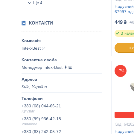
Ще 4
Надувний 
67997 од
449 ₴
46
КОНТАКТИ
В наяв
Intex-Best ✅
К
Менеджер Intex-Best 👩‍💻
–7%
Київ, Україна
+380 (68) 044-66-21
Kyivstar
+380 (99) 936-42-18
Vodafone
6410
Надувний
+380 (63) 242-05-72