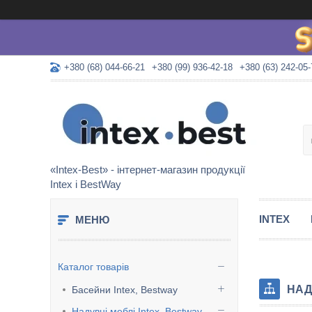
+380 (68) 044-66-21
+380 (99) 936-42-18
+380 (63) 242-05-
«Intex-Best» - інтернет-магазин продукції
Intex і BestWay
INTEX
Каталог товарів
НАД
Басейни Intex, Bestway
Надувні меблі Intex, Bestway