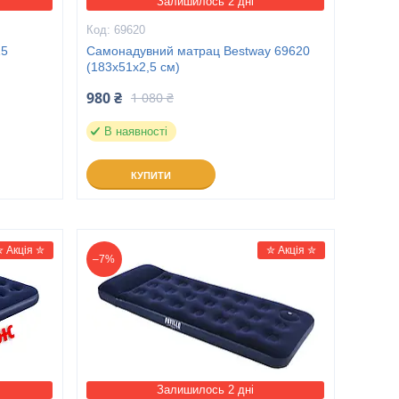
Залишилось 2 дні
69620
15
Самонадувний матрац Bestway 69620
(183х51х2,5 см)
980 ₴
1 080 ₴
В наявності
КУПИТИ
✮ Акція ✮
✮ Акція ✮
–7%
Залишилось 2 дні