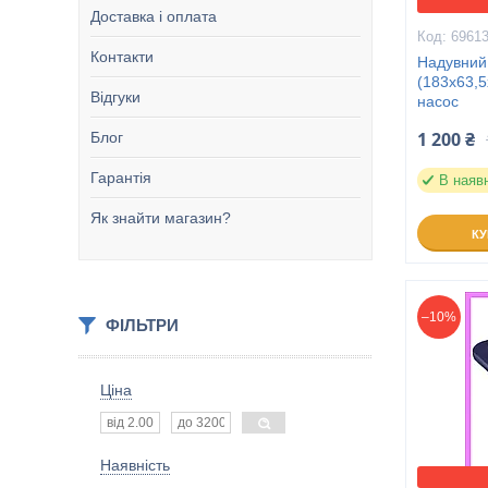
Доставка і оплата
6961
Контакти
Надувний
(183х63,5
Відгуки
насос
1 200 ₴
Блог
Гарантія
В наяв
Як знайти магазин?
К
–10%
ФІЛЬТРИ
Ціна
Наявність