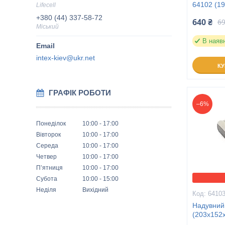
64102 (1
Lifecell
+380 (44) 337-58-72
640 ₴
69
Міський
В наяв
intex-kiev@ukr.net
К
ГРАФІК РОБОТИ
–6%
Понеділок
10:00
17:00
Вівторок
10:00
17:00
Середа
10:00
17:00
Четвер
10:00
17:00
Пʼятниця
10:00
17:00
Субота
10:00
15:00
Неділя
Вихідний
6410
Надувний
(203х152