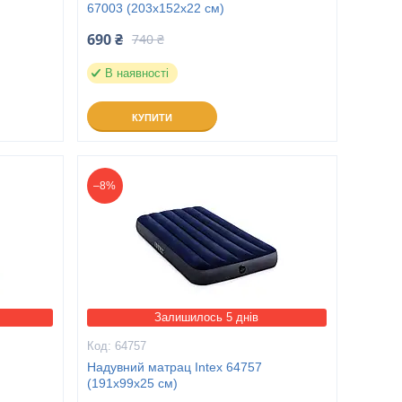
67003 (203х152х22 см)
690 ₴
740 ₴
В наявності
КУПИТИ
–8%
Залишилось 5 днів
64757
Надувний матрац Intex 64757
(191x99x25 см)