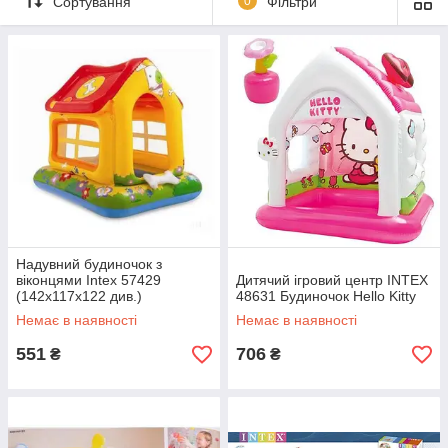
Сортування
0
Фільтри
Надувний будиночок з
віконцями Intex 57429
Дитячий ігровий центр INTEX
(142х117х122 див.)
48631 Будиночок Hello Kitty
Немає в наявності
Немає в наявності
551
706
₴
₴