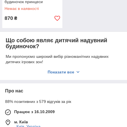
будиночок принцеси
Немає в наявності
870
₴
Що собою являє дитячий надувний
будиночок?
Ми пропонуємо широкий вибір різноманітних надувних
дитячих ігрових зон!
Відчути себе принцесою в казковому замку мріє кожна
Показати все
дівчинка, ви, як батьки, можете втілити її мрії, якщо
придбаєте надувний будиночок «Intex» у формі казкового
замку.
Про нас
Також ми пропонуємо звернути увагу на виріб, ідентичний
будиночку «Барбі» або «Майстерні маленького
88% позитивних з 579 відгуків за рік
автослюсаря». Малюк буде в захваті від того, наскільки
швидко він надувається. Для цього цілком достатньо
Працює з 16.10.2009
скористатися насосом і накачати виріб до пружного стану.
Переваги
м. Київ
, Київ, Україна