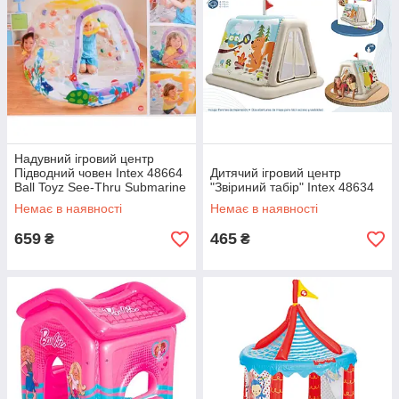
Надувний ігровий центр
Підводний човен Intex 48664
Дитячий ігровий центр
Ball Toyz See-Thru Submarine
"Звіриний табір" Intex 48634
Playhouse (від 3 до 6 років)
Немає в наявності
Немає в наявності
659
465
₴
₴