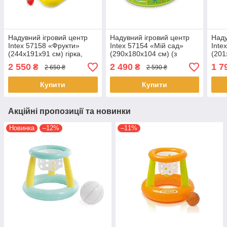
Надувний ігровий центр
Надувний ігровий центр
Наду
Intex 57158 «Фрукти»
Intex 57154 «Мій сад»
Inte
(244x191x91 см) гірка,
(290х180х104 см) (з
(201
фонтан
надувними іграшками,
фон
2 550
2 490
1 7
₴
₴
2 650 ₴
2 590 ₴
фонтаном і гіркою)
Купити
Купити
Акційні пропозиції та новинки
Новинка
–12%
–11%