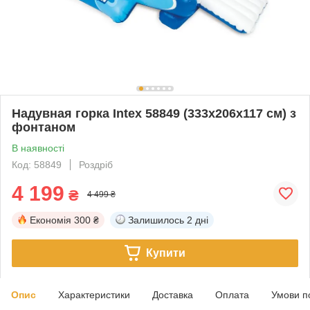
Надувная горка Intex 58849 (333х206х117 см) з
фонтаном
В наявності
Код: 58849
Роздріб
4 199
₴
4 499 ₴
Економія
300 ₴
Залишилось
2 дні
Купити
Опис
Характеристики
Доставка
Оплата
Умови п