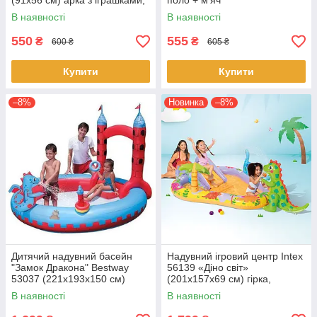
(91х56 см) арка з іграшками,
поло + м'яч
надувною підлогою
В наявності
В наявності
550
555
₴
₴
600 ₴
605 ₴
Купити
Купити
–8%
Новинка
–8%
Дитячий надувний басейн
Надувний ігровий центр Intex
"Замок Дракона" Bestway
56139 «Діно світ»
53037 (221х193х150 см)
(201х157х69 см) гірка,
фонтан
фонтан
В наявності
В наявності