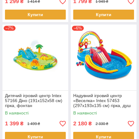
1 299
1 799
₴
₴
1 414 ₴
1 949 ₴
Купити
Купити
–7%
–6%
Дитячий ігровий центр Intex
Надувний ігровий центр
57166 Діно (191х152х58 см)
«Веселка» Intex 57453
гірка, фонтан
(297х193х135 см) гірка, душ
В наявності
В наявності
1 399
2 180
₴
₴
1 499 ₴
2 330 ₴
Купити
Купити