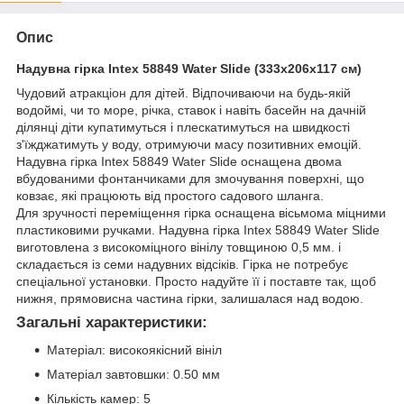
Опис
Надувна гірка Intex 58849 Water Slide (333х206х117 см)
Чудовий атракціон для дітей. Відпочиваючи на будь-якій
водоймі, чи то море, річка, ставок і навіть басейн на дачній
ділянці діти купатимуться і плескатимуться на швидкості
з'їжджатимуть у воду, отримуючи масу позитивних емоцій.
Надувна гірка Intex 58849 Water Slide оснащена двома
вбудованими фонтанчиками для змочування поверхні, що
ковзає, які працюють від простого садового шланга.
Для зручності переміщення гірка оснащена вісьмома міцними
пластиковими ручками. Надувна гірка Intex 58849 Water Slide
виготовлена ​​з високоміцного вінілу товщиною 0,5 мм. і
складається із семи надувних відсіків. Гірка не потребує
спеціальної установки. Просто надуйте її і поставте так, щоб
нижня, прямовисна частина гірки, залишалася над водою.
Загальні характеристики:
Матеріал: високоякісний вініл
Матеріал завтовшки: 0.50 мм
Кількість камер: 5