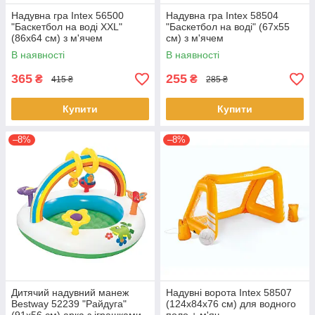
Надувна гра Intex 56500
Надувна гра Intex 58504
"Баскетбол на воді XXL"
"Баскетбол на воді" (67х55
(86х64 см) з м'ячем
см) з м'ячем
В наявності
В наявності
365
255
₴
₴
415 ₴
285 ₴
Купити
Купити
–8%
–8%
Дитячий надувний манеж
Надувні ворота Intex 58507
Bestway 52239 "Райдуга"
(124х84х76 см) для водного