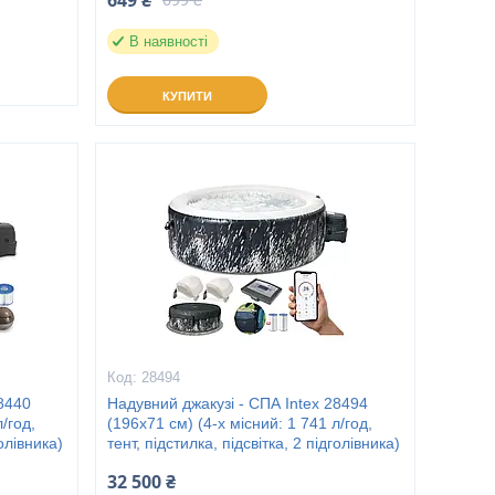
649 ₴
В наявності
КУПИТИ
28494
28440
Надувний джакузі - СПА Intex 28494
/год,
(196х71 см) (4-х місний: 1 741 л/год,
голівника)
тент, підстилка, підсвітка, 2 підголівника)
32 500 ₴