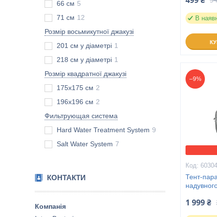
499 ₴
66 см
5
71 см
12
В наяв
Розмір восьмикутної джакузі
К
201 см у діаметрі
1
218 см у діаметрі
1
Розмір квадратної джакузі
–9%
175х175 см
2
196х196 см
2
Фильтрующая система
Hard Water Treatment System
9
Salt Water System
7
6030
Тент-пар
КОНТАКТИ
надувного
1 999 ₴