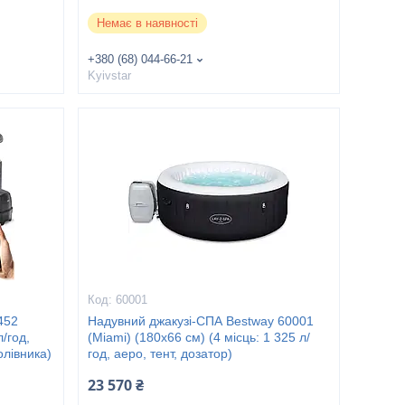
Немає в наявності
+380 (68) 044-66-21
Kyivstar
60001
452
Надувний джакузі-СПА Bestway 60001
л/год,
(Miami) (180х66 см) (4 місць: 1 325 л/
голівника)
год, аеро, тент, дозатор)
23 570 ₴