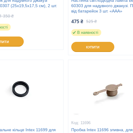
ик для надувного джакузі
Настінна світлодіодна лампа B
0307 (25x19,5x17,5 см), 2 шт.
60303 для надувного джакузі. 
від батарейок 3 шт. «ААА»
1 350 ₴
475 ₴
525 ₴
ності
В наявності
УПИТИ
КУПИТИ
9
11696
льне кільце Intex 11699 для
Пробка Intex 11696 зливна, дл