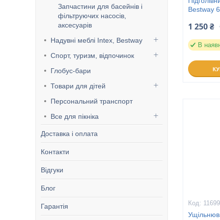
Підголівн
Запчастини для басейнів і
Bestway 6
фільтруючих насосів,
аксесуарів
1 250 ₴
Надувні меблі Intex, Bestway
В наяв
Спорт, туризм, відпочинок
К
Глобус-бари
Товари для дітей
Персональний транспорт
Все для пікніка
Доставка і оплата
Контакти
Відгуки
Блог
1169
Гарантія
Ущільнюва