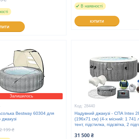
В наявності
ності
КУПИТИ
УПИТИ
Залишилось
4
28440
асолька Bestway 60304 для
Надувний джакузі - СПА Intex 
 джакузі
(196х71 см) (4-х місний: 1 741 л
тент, підстилка, підсвітка, 2 під
2 199 ₴
31 500 ₴