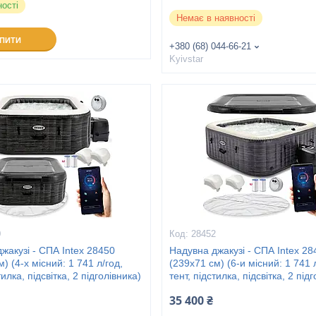
ності
Немає в наявності
УПИТИ
+380 (68) 044-66-21
Kyivstar
0
28452
жакузі - СПА Intex 28450
Надувна джакузі - СПА Intex 28
) (4-х місний: 1 741 л/год,
(239х71 см) (6-и місний: 1 741 
тилка, підсвітка, 2 підголівника)
тент, підстилка, підсвітка, 2 під
35 400 ₴