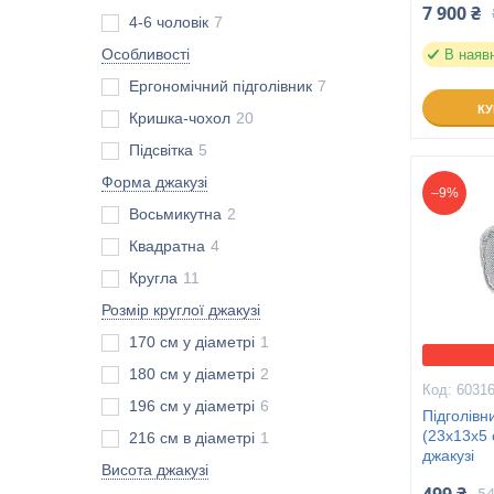
7 900 ₴
4-6 чоловік
7
Особливості
В наяв
Ергономічний підголівник
7
К
Кришка-чохол
20
Підсвітка
5
Форма джакузі
–9%
Восьмикутна
2
Квадратна
4
Кругла
11
Розмір круглої джакузі
170 см у діаметрі
1
180 см у діаметрі
2
6031
196 см у діаметрі
6
Підголівн
(23х13х5 
216 см в діаметрі
1
джакузі
Висота джакузі
54