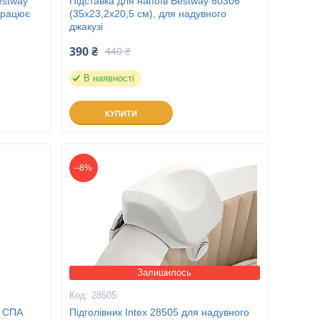
estway
Підставка для напоїв Bestway 60306
Працює
(35x23,2x20,5 см), для надувного
джакузі
390 ₴
440 ₴
В наявності
КУПИТИ
–8%
Залишилось
28505
я СПА
Підголівник Intex 28505 для надувного