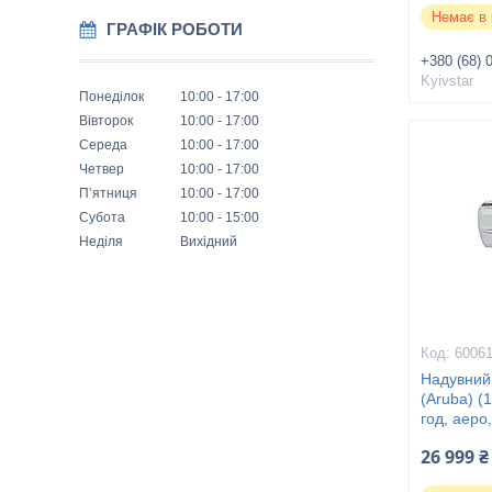
Немає в 
ГРАФІК РОБОТИ
+380 (68) 
Kyivstar
Понеділок
10:00
17:00
Вівторок
10:00
17:00
Середа
10:00
17:00
Четвер
10:00
17:00
Пʼятниця
10:00
17:00
Субота
10:00
15:00
Неділя
Вихідний
6006
Надувний
(Aruba) (1
год, аеро,
26 999 ₴