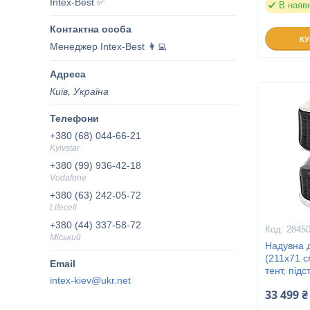
Intex-Best ✅
В наяв
К
Менеджер Intex-Best 👩‍💻
Київ, Україна
+380 (68) 044-66-21
Kyivstar
+380 (99) 936-42-18
Vodafone
+380 (63) 242-05-72
Lifecell
+380 (44) 337-58-72
2845
Міський
Надувна д
(211х71 см
тент, підс
intex-kiev@ukr.net
33 499 ₴