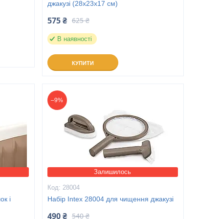
джакузі (28х23х17 см)
575 ₴
625 ₴
В наявності
КУПИТИ
–9%
Залишилось
28004
ок і
Набір Intex 28004 для чищення джакузі
490 ₴
540 ₴