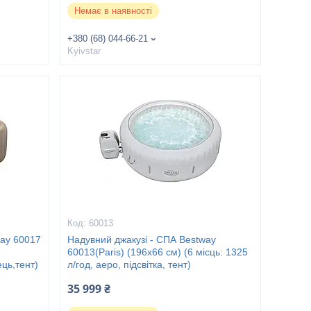
Немає в наявності
+380 (68) 044-66-21
Kyivstar
60013
ay 60017
Надувний джакузі - СПА Bestway
60013(Paris) (196х66 см) (6 місць: 1325
ець,тент)
л/год, аеро, підсвітка, тент)
35 999 ₴