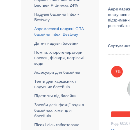
Бествей ᐈ Знижка 24%
Аеромасаж
Надувні басейни Intex •
поступове 
Bestway
підтриманн
розслаблю
Аэромасажні надувні СПА
басейни Intex, Bestway
Дитячі надувні басейни
Помпи, хлорогенератори,
насоси, фільтри, нагрівачі
води
–7%
Аксесуари для басейнів
Тенти для каркасних і
надувних басейнів
Підстилки під басейни
Засоби дезінфекції води в
басейнах, хімія для
басейнів
6030
Пісок і сіль таблетована