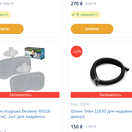
270 ₴
8 900 ₴
320 ₴
ності
В наявності
УПИТИ
КУПИТИ
–12%
Залишилось
Залишилось
6
11830
ик-подушка Bestway 60316
Шланг Intex 11830 для надуван
см), 2шт. для надувного
джакузі
150 ₴
170 ₴
9 ₴