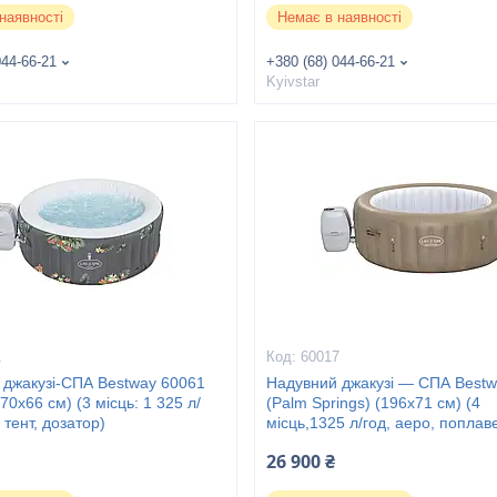
наявності
Немає в наявності
044-66-21
+380 (68) 044-66-21
Kyivstar
1
60017
 джакузі-СПА Bestway 60061
Надувний джакузі — СПА Bestw
70х66 см) (3 місць: 1 325 л/
(Palm Springs) (196х71 см) (4
 тент, дозатор)
місць,1325 л/год, аеро, поплав
26 900 ₴