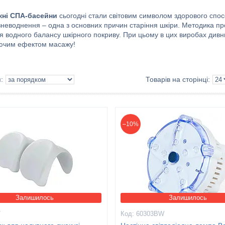
ні СПА-басейни
сьогодні стали світовим символом здорового спос
зневоднення – одна з основних причин старіння шкіри. Методика пр
я водного балансу шкірного покриву. При цьому в цих виробах дивн
ючим ефектом масажу!
–10%
Залишилось
Залишилось
7
60303BW