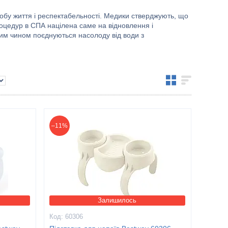
обу життя і респектабельності. Медики стверджують, що
оцедур в СПА націлена саме на відновлення і
им чином поєднуються насолоду від води з
–11%
Залишилось
60306