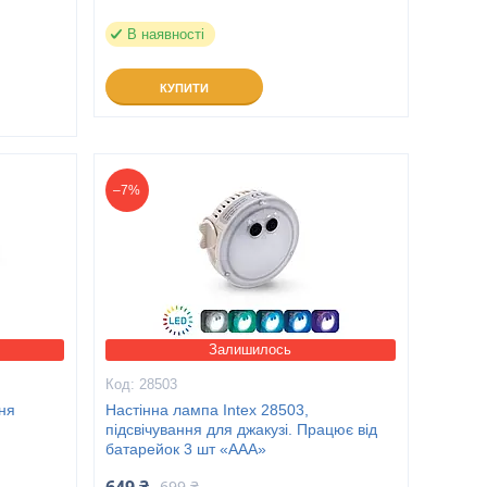
В наявності
КУПИТИ
–7%
Залишилось
28503
ня
Настінна лампа Intex 28503,
підсвічування для джакузі. Працює від
батарейок 3 шт «ААА»
699 ₴