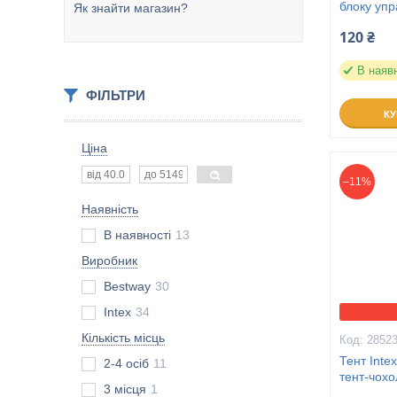
блоку упр
Як знайти магазин?
120 ₴
В наяв
ФІЛЬТРИ
К
Ціна
–11%
Наявність
В наявності
13
Виробник
Bestway
30
Intex
34
Кількість місць
2852
Тент Inte
2-4 осіб
11
тент-чохо
3 місця
1