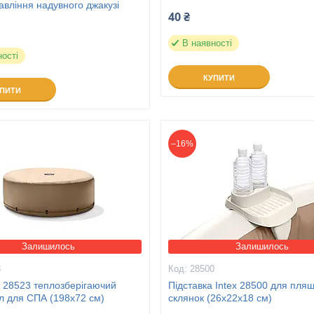
авління надувного джакузі
40 ₴
В наявності
ності
КУПИТИ
УПИТИ
–16%
Залишилось
Залишилось
3
28500
x 28523 теплозберігаючий
Підставка Intex 28500 для пляш
л для СПА (198х72 см)
склянок (26х22х18 см)