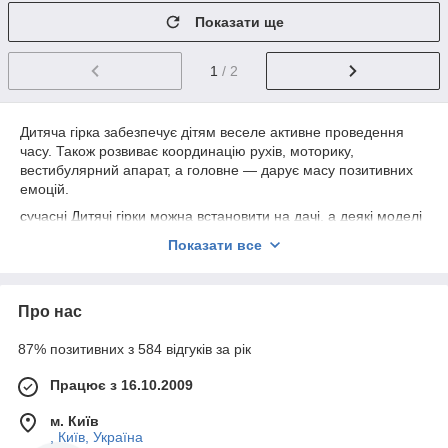
Показати ще
1
/ 2
Дитяча гірка забезпечує дітям веселе активне проведення
часу. Також розвиває координацію рухів, моторику,
вестибулярний апарат, а головне — дарує масу позитивних
емоцій.
сучасні Дитячі гірки можна встановити на дачі, а деякі моделі
— всередині приміщення. Це залежить від матеріалу і
Показати все
конструкції.
Різновиди
Про нас
Вони відрізняються між собою матеріалом, конструкцією,
формою спуску, вагою і габаритами.
87% позитивних з 584 відгуків за рік
Матеріал
Працює з 16.10.2009
Дитячі пластикові моделі — легкі і прості у догляді. З
усіх різновидів гірок, саме пластикові найбільш доступні
м. Київ
за ціною. Вони безпечні для дітей та виконані в
, Київ, Україна