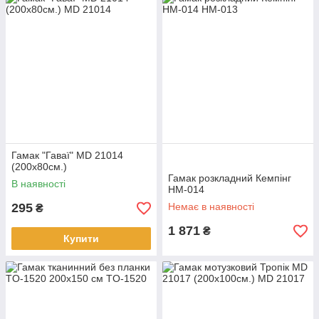
Гамак "Гаваї" MD 21014
(200х80см.)
Гамак розкладний Кемпінг
В наявності
HM-014
295
Немає в наявності
₴
1 871
₴
Купити