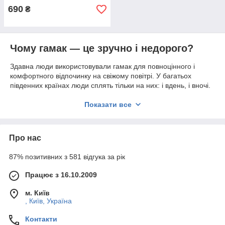
690
₴
Чому гамак — це зручно і недорого?
Здавна люди використовували гамак для повноцінного і
комфортного відпочинку на свіжому повітрі. У багатьох
південних країнах люди сплять тільки на них: і вдень, і вночі.
У спекотний день ви можете з комфортом розташуватися в
ньому, розслабитися і насолодитися прохолодою, так як
Показати все
гамак добре продувається і стикається тільки з тілом.
Сьогодні
купити гамак
можна з доставкою по Києву просто.
Для цього досить ознайомитися і вибрати модель із
Про нас
запропонованих нашим інтернет-магазином.
Асортимент гамаків
87% позитивних з 581 відгука за рік
Тканинні і класичний. Вони виконані з міцної тканини,
Працює з 16.10.2009
що складається з кількох шарів. Вона добре пропускає
м. Київ
повітря і приємна на дотик. Верхній шар виробів
, Київ, Україна
виконаний з натуральної тканини, нижній — з
поліпропілену. Яскраві кольори не залишать
Контакти
байдужими найвимогливіших покупців. Гамак можна