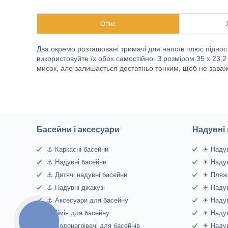
Опис
Два окремо розташовані тримачі для напоїв плюс піднос
використовуйте їх обох самостійно. З розміром 35 x 23,2
мисок, але залишається достатньо тонким, щоб не заваж
Басейни і аксесуари
Надувні 
⚓ Каркасні басейни
☀ Надув
⚓ Надувні басейни
☀ Надув
⚓ Дитячі надувні басейни
☀ Пляжн
⚓ Надувні джакузі
☀ Надув
⚓ Аксесуари для басейну
☀ Надув
⚓Хімія для басейну
☀ Надув
КНОПКА
ЗВ'ЯЗКУ
⚓ Водонагрівачі для басейнів
☀ Надув