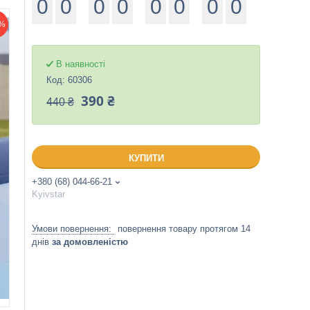
0
0
0
0
0
0
0
0
%
В наявності
Код:
60306
390 ₴
440 ₴
КУПИТИ
+380 (68) 044-66-21
Kyivstar
повернення товару протягом 14
днів
за домовленістю