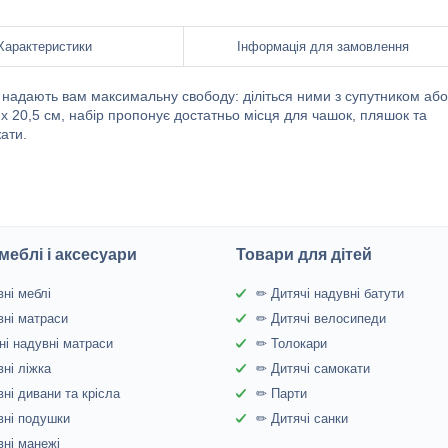
Характеристики
Інформація для замовлення
 надають вам максимальну свободу: діліться ними з супутником або
 x 20,5 см, набір пропонує достатньо місця для чашок, пляшок та
ати.
меблі і аксесуари
Товари для дітей
ні меблі
✏ Дитячі надувні батути
ні матраси
✏ Дитячі велосипеди
і надувні матраси
✏ Толокари
ні ліжка
✏ Дитячі самокати
ні дивани та крісла
✏ Парти
ні подушки
✏ Дитячі санки
ні манежі