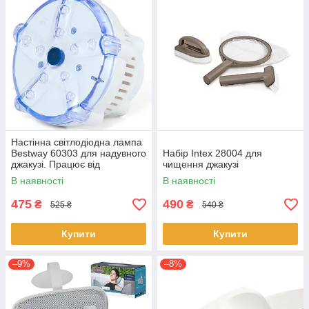
Настінна світлодіодна лампа
Bestway 60303 для надувного
Набір Intex 28004 для
джакузі. Працює від
чищення джакузі
батарейок 3 шт. «ААА»
В наявності
В наявності
475
490
₴
₴
525 ₴
540 ₴
Купити
Купити
–9%
–8%