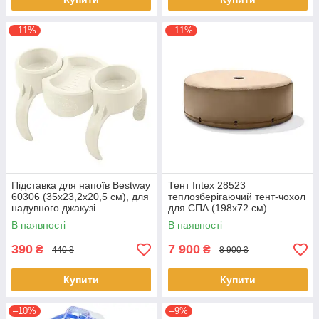
–11%
–11%
Підставка для напоїв Bestway
Тент Intex 28523
60306 (35x23,2x20,5 см), для
теплозберігаючий тент-чохол
надувного джакузі
для СПА (198х72 см)
В наявності
В наявності
390
7 900
₴
₴
440 ₴
8 900 ₴
Купити
Купити
–10%
–9%