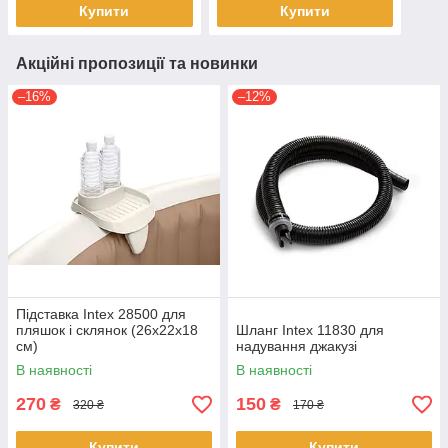
Купити
Купити
Акційні пропозиції та новинки
–16%
–12%
Підставка Intex 28500 для
пляшок і склянок (26х22х18
Шланг Intex 11830 для
см)
надування джакузі
В наявності
В наявності
270
150
₴
₴
320 ₴
170 ₴
Купити
Купити