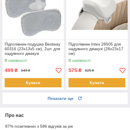
Підголівник-подушка Bestway
Підголівник Intex 28505 для
60316 (23х13х5 см), 2шт. для
надувного джакузі (28х23х17
надувного джакузі
см)
В наявності
В наявності
499
575
₴
₴
549 ₴
625 ₴
Купити
Купити
Показати ще
Про нас
87% позитивних з 586 відгуків за рік