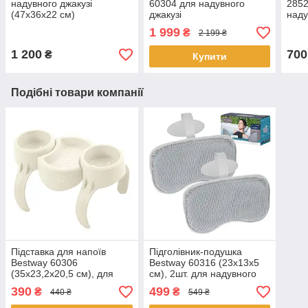
надувного джакузі
60304 для надувного
2852
(47х36х22 см)
джакузі
наду
1 999
₴
2 199 ₴
1 200
700
₴
Купити
Подібні товари компанії
Підставка для напоїв
Підголівник-подушка
Bestway 60306
Bestway 60316 (23х13х5
(35x23,2x20,5 см), для
см), 2шт. для надувного
надувного джакузі
джакузі
390
499
₴
₴
440 ₴
549 ₴