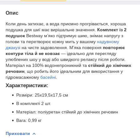
Опис
Коли день затихає, а вода приємно прогрівається, хороша
подушка для шиї має вирішальне значення.
Комплект із 2
подушок
Bestway м’яко підтримує шию, знімає напругу з
голови та перетворює кожну мить у вашому
надувному
джакузі
на чисте задоволення. М’яка поверхня
повторює
контури тіла й не ковзає
— ідеально для перегляду
улюблених шоу у воді або швидкого релаксу після роботи.
Матеріал на 100% водонепроникний та
стійкий до хімічних
речовин
, що робить його ідеальним для використання у
гідромасажному
басейні
.
Характеристики:
Розміри: 25x19,5x17,5 см
В комплекті 2 шт.
Матеріал: поліуретан стійкий до хімічних речовин
Вага: 0,99 кг
Приховати