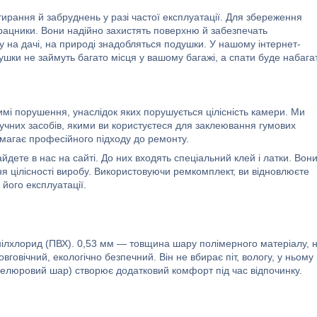
ирання й забруднень у разі частої експлуатації. Для збереження
рацники. Вони надійно захистять поверхню й забезпечать
ку на дачі, на природі знадобляться подушки. У нашому інтернет-
душки не займуть багато місця у вашому багажі, а спати буде набага
имі порушення, унаслідок яких порушується цілісність камери. Ми
учних засобів, якими ви користуєтеся для заклеювання гумових
вимагає професійного підходу до ремонту.
дете в нас на сайті. До них входять спеціальний клей і латки. Вон
я цілісності виробу. Використовуючи ремкомплект, ви відновлюєте
його експлуатації.
нілхлорид (ПВХ). 0,53 мм — товщина шару полімерного матеріалу, 
овічний, екологічно безпечний. Він не вбирає піт, вологу, у ньому
велюровий шар) створює додатковий комфорт під час відпочинку.