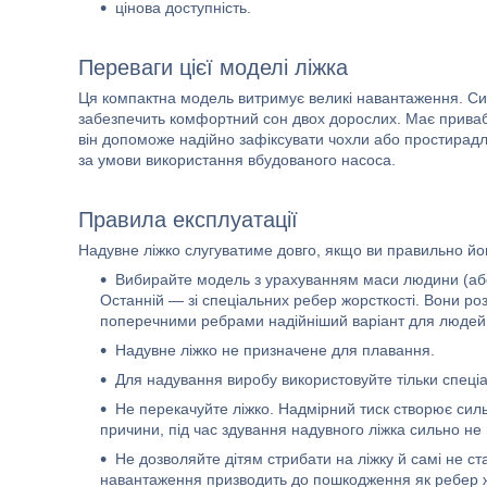
цінова доступність.
Переваги цієї моделі ліжка
Ця компактна модель витримує великі навантаження. Си
забезпечить комфортний сон двох дорослих. Має приваб
він допоможе надійно зафіксувати чохли або простирадла
за умови використання вбудованого насоса.
Правила експлуатації
Надувне ліжко слугуватиме довго, якщо ви правильно йо
Вибирайте модель з урахуванням маси людини (або 
Останній — зі спеціальних ребер жорсткості. Вони р
поперечними ребрами надійніший варіант для людей 
Надувне ліжко не призначене для плавання.
Для надування виробу використовуйте тільки спеці
Не перекачуйте ліжко. Надмірний тиск створює сил
причини, під час здування надувного ліжка сильно не н
Не дозволяйте дітям стрибати на ліжку й самі не ст
навантаження призводить до пошкодження як ребер жо