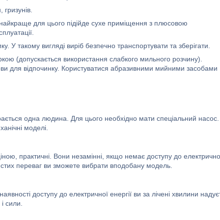
, гризунів.
 найкраще для цього підійде сухе приміщення з плюсовою
сплуатації.
ку. У такому вигляді виріб безпечно транспортувати та зберігати.
ркою (допускається використання слабкого мильного розчину).
умови для відпочинку. Користуватися абразивними мийними засобами
орається одна людина. Для цього необхідно мати спеціальний насос.
ханічні моделі.
 ціною, практичні. Вони незамінні, якщо немає доступу до електрично
истих переваг ви зможете вибрати вподобану модель.
явності доступу до електричної енергії ви за лічені хвилини надує
і сили.