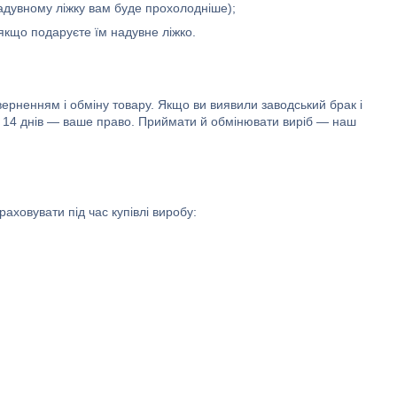
 надувному ліжку вам буде прохолодніше);
 якщо подаруєте їм надувне ліжко.
верненням і обміну товару. Якщо ви виявили заводський брак і
вж 14 днів — ваше право. Приймати й обмінювати виріб — наш
раховувати під час купівлі виробу: