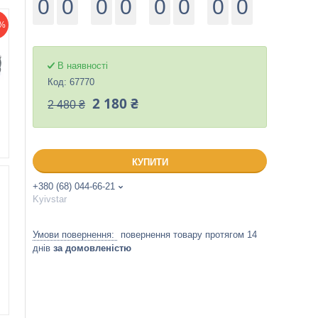
0
0
0
0
0
0
0
0
%
В наявності
Код:
67770
2 180 ₴
2 480 ₴
КУПИТИ
+380 (68) 044-66-21
Kyivstar
повернення товару протягом 14
днів
за домовленістю