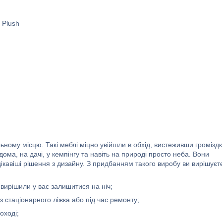
 Plush
ному місцю. Такі меблі міцно увійшли в обхід, вистеживши громіздк
ома, на дачі, у кемпінгу та навіть на природі просто неба. Вони
цікавіші рішення з дизайну. З придбанням такого виробу ви вирішуєт
і вирішили у вас залишитися на ніч;
 стаціонарного ліжка або під час ремонту;
оході;