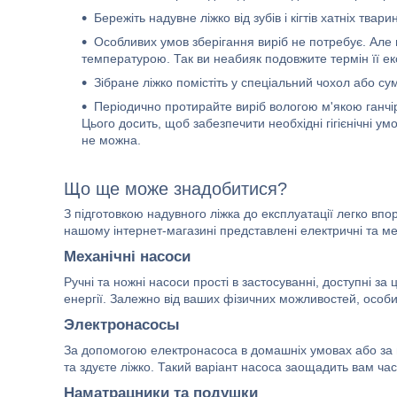
Бережіть надувне ліжко від зубів і кігтів хатніх тварин
Особливих умов зберігання виріб не потребує. Але
температурою. Так ви неабияк подовжите термін її ек
Зібране ліжко помістіть у спеціальний чохол або сум
Періодично протирайте виріб вологою м'якою ганчі
Цього досить, щоб забезпечити необхідні гігієнічні 
не можна.
Що ще може знадобитися?
З підготовкою надувного ліжка до експлуатації легко вп
нашому інтернет-магазині представлені електричні та ме
Механічні насоси
Ручні та ножні насоси прості в застосуванні, доступні за
енергії. Залежно від ваших фізичних можливостей, особ
Электронасосы
За допомогою електронасоса в домашніх умовах або за на
та здуєте ліжко. Такий варіант насоса заощадить вам час 
Наматрацники та подушки