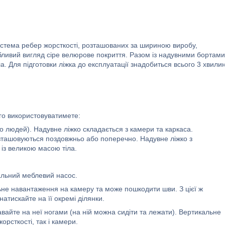
стема ребер жорсткості, розташованих за шириною виробу,
ливий вигляд сіре велюрове покриття. Разом із надувними бортами
. Для підготовки ліжка до експлуатації знадобиться всього 3 хвили
го використовуватимете:
людей). Надувне ліжко складається з камери та каркаса.
озташовуються поздовжньо або поперечно. Надувне ліжко з
із великою масою тіла.
альний меблевий насос.
ьне навантаження на камеру та може пошкодити шви. З цієї ж
атискайте на її окремі ділянки.
авайте на неї ногами (на ній можна сидіти та лежати). Вертикальне
рсткості, так і камери.