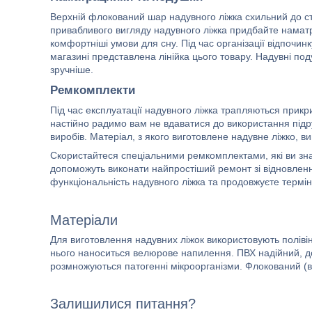
Верхній флокований шар надувного ліжка схильний до ст
привабливого вигляду надувного ліжка придбайте намат
комфортніші умови для сну. Під час організації відпочин
магазині представлена лінійка цього товару. Надувні по
зручніше.
Ремкомплекти
Під час експлуатації надувного ліжка трапляються прикр
настійно радимо вам не вдаватися до використання підр
виробів. Матеріал, з якого виготовлене надувне ліжко, 
Скористайтеся спеціальними ремкомплектами, які ви знай
допоможуть виконати найпростіший ремонт зі відновленн
функціональність надувного ліжка та продовжуєте термін 
Матеріали
Для виготовлення надувних ліжок використовують поліві
нього наноситься велюрове напилення. ПВХ надійний, довг
розмножуються патогенні мікроорганізми. Флокований (
Залишилися питання?