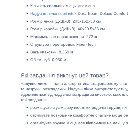
Кількість спальних місць: двомісна
Надувне ліжко серії intex
Dura-Beam Deluxe Comfort
Розмір ліжка (ДxШxВ): 203х152х33 см
Розмір коробки (ДхШхВ): 40х20.5х36 см
Максимальне навантаження: 272 кг
Структура перегородок: Fiber-Tech
Вага упаковки: 8.350 кг
Об'єм: куб. 0.030 м
Які завдання виконує цей товар?
Надувне ліжко — гідна альтернатива стаціонарному спаль
та незручні розкладачки. Надувні ліжка використовують уд
відрізняються від надувних матраців за висотою, мають 
такі завдання:
розміщуєте з усіма зручностями родичів і друзів, як
отримуєте повноцінне комфортне спальне місце без
організуйте зручне місце для відпочинку на дачі, у п