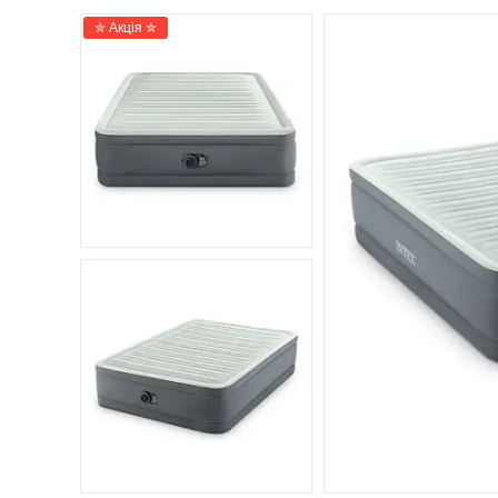
✮ Акція ✮