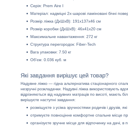
Серія: Prem Aire I
Матеріал: надміцні 2х-шарові ламіновані бічні пове
Розмір ліжка (ДхШхВ): 191х137х46 см
Розмір коробки (ДхШхВ): 46х41х20 см
Максимальне навантаження: 272 кг
Структура перегородок: Fiber-Tech
Вага упаковки: 7.50 кг
Об'єм: 0.036 куб. м
Які завдання вирішує цей товар?
Надувне ліжко — гідна альтернатива стаціонарного спальн
незручні розкладачки. Надувні ліжка використовують вдома
відрізняються від надувних матраців по висоті, мають бі
вирішуєте наступні завдання:
розміщуєте з усіма зручностями родичів і друзів, як
отримуєте повноцінне комфортне спальне місце при 
організуєте зручне місце для відпочинку на дачі, в п