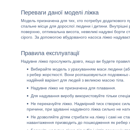
Переваги даної моделі ліжка
Модель призначена для тих, хто потребує додаткового пр
спальне місце для дорослої людини і дитини. Внутрішні
поверхню, оптимальна висота, невеликі надувні борти ст
сірого. За допомогою вбудованого насоса ліжко надуваєт
Правила експлуатації
Надувне ліжко прослужить довго, якщо ви будете правиль
Вибирайте модель з урахуванням маси людини (або 
з ребер жорсткості. Вони розташовуються подовжньо
надійний варіант для людей з великою масою тіла.
Надувне ліжко не призначена для плавання.
Для надування виробу використовуйте тільки спеці
Не перекачуйте ліжко. Надмірний тиск створює сил
причини, при здуванні надувного ліжка сильно не нати
Не дозволяйте дітям стрибати на ліжку і самі не ст
навантаження призводить до пошкодження як ребер жо