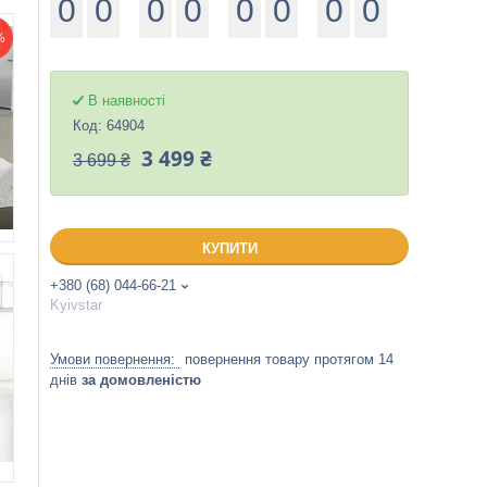
0
0
0
0
0
0
0
0
%
В наявності
Код:
64904
3 499 ₴
3 699 ₴
КУПИТИ
+380 (68) 044-66-21
Kyivstar
повернення товару протягом 14
днів
за домовленістю