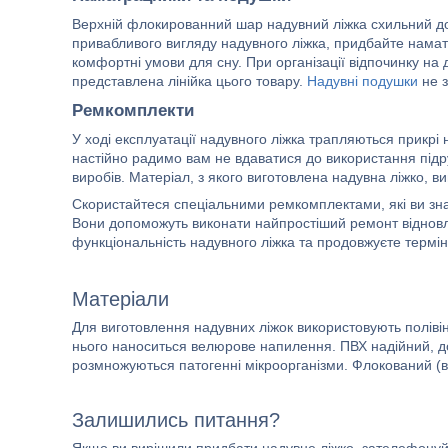
Верхній флокированний шар надувний ліжка схильний до 
привабливого вигляду надувного ліжка, придбайте намат
комфортні умови для сну. При організації відпочинку на
представлена лінійка цього товару.
Надувні подушки
не з
Ремкомплекти
У ході експлуатації надувного ліжка трапляються прикрі 
настійно радимо вам не вдаватися до використання підр
виробів. Матеріал, з якого виготовлена надувна ліжко, 
Скористайтеся спеціальними ремкомплектами, які ви зна
Вони допоможуть виконати найпростіший ремонт відновле
функціональність надувного ліжка та продовжуєте термін
Матеріали
Для виготовлення надувних ліжок використовують поліві
нього наноситься велюрове напилення. ПВХ надійний, довг
розмножуються патогенні мікроорганізми. Флокований (
Залишились питання?
Якщо ви вирішили придбати надувне ліжко, зателефонуйт