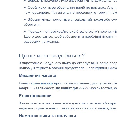
Бережіть надувне ліжко від зубів і кігтів домашніх тв
Особливих умов зберігання виріб не вимагає. Але 
температурою. Так ви значно продовжите термін її екс
Зібрану ліжко помістіть в спеціальний чохол або су
зберігати.
Періодично протирайте виріб вологою м'якою ганчі
Цього достатньо, щоб забезпечити необхідні гігієніч
засобами не можна.
Що ще може знадобитися?
З підготовкою надувного ліжка до експлуатації легко впо
нашому інтернет-магазині представлені електричні і меха
Механічні насоси
Ручні і
ножні насоси
прості в застосуванні, доступні за ц
енергії. В залежності від ваших фізичних можливостей,
Електронасоси
З допомогою електронасоса в домашніх умовах або при на
надмете і сдуете ліжко. Такий варіант насоса заощадить 
Наматрацники та подушки