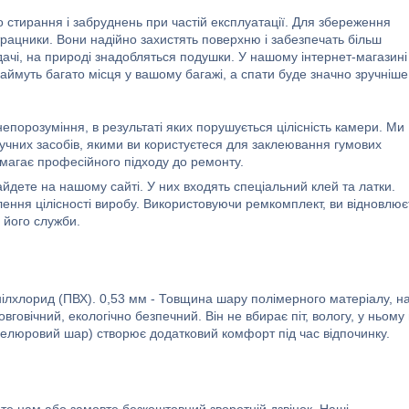
стирання і забруднень при частій експлуатації. Для збереження
рацники. Вони надійно захистять поверхню і забезпечать більш
 дачі, на природі знадобляться подушки. У нашому інтернет-магазині
аймуть багато місця у вашому багажі, а спати буде значно зручніше
непорозуміння, в результаті яких порушується цілісність камери. Ми
учних засобів, якими ви користуєтеся для заклеювання гумових
вимагає професійного підходу до ремонту.
йдете на нашому сайті. У них входять спеціальний клей та латки.
ння цілісності виробу. Використовуючи ремкомплект, ви відновлює
 його служби.
нілхлорид (ПВХ). 0,53 мм - Товщина шару полімерного матеріалу, н
овічний, екологічно безпечний. Він не вбирає піт, вологу, у ньому
велюровий шар) створює додатковий комфорт під час відпочинку.
е нам або замовте безкоштовний зворотній дзвінок. Наші