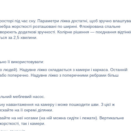
осторі під час сну. Параметри ліжка достатні, щоб зручно влаштув
 ребра жорсткості розташовані по ширині. Флокірована спальне
ворюють додаткові зручності. Колірне рішення — поєднання відтінкі
ься за 2,5 хвилини.
но її використовувати:
людей). Надувне ліжко складається з камери і каркаса. Останній
 або поперечно. Надувне ліжко з поперечними ребрами більш
альний меблевий насос.
ьну навантаження на камеру і може пошкодити шви. З цієї ж
скайте на її окремі ділянки.
авайте на неї ногами (на ній можна сидіти і лежати). Вертикальне
рсткості, так і камери.