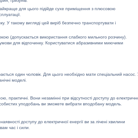
арин, гризунів.
найкраще для цього підійде сухе приміщення з плюсовою
плуатації.
мку. У такому вигляді цей виріб безпечно транспортувати і
ркою (допускається використання слабкого мильного розчину).
ні умови для відпочинку. Користуватися абразивними миючими
рається один чоловік. Для цього необхідно мати спеціальний насос.
нічні моделі.
іною, практичні. Вони незамінні при відсутності доступу до електричн
 особистих уподобань ви зможете вибрати вподобану модель.
явності доступу до електричної енергії ви за лічені хвилини
вам час і сили.