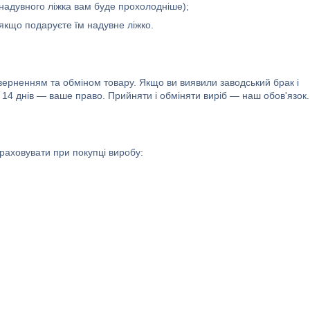
а надувного ліжка вам буде прохолодніше);
 якщо подаруєте їм надувне ліжко.
оверненням та обміном товару. Якщо ви виявили заводський брак і
ж 14 днів — ваше право. Прийняти і обміняти виріб — наш обов'язок.
враховувати при покупці виробу: