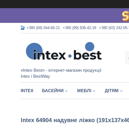
+380 (68) 044-66-21
+380 (99) 936-42-18
+380 (63) 242-05-
«Intex-Best» - інтернет-магазин продукції
Intex і BestWay
INTEX
БАСЕЙНИ
МЕБЛІ
ДІТЯМ
Intex 64904 надувне ліжко (191х137х