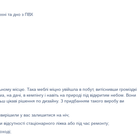
рхні та дно з ПВХ
ому місцю. Така меблі міцно увійшла в побут, витіснивши громіздкі 
, на дачі, в кемпінгу і навіть на природі під відкритим небом. Вони
льш цікаві рішення по дизайну. З придбанням такого виробу ви
і вирішили у вас залишитися на ніч;
відсутності стаціонарного ліжка або під час ремонту;
оході;