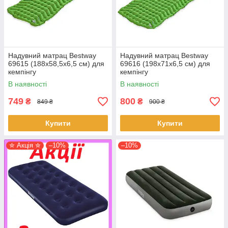
Надувний матрац Bestway
Надувний матрац Bestway
69615 (188х58,5х6,5 см) для
69616 (198х71х6,5 см) для
кемпінгу
кемпінгу
В наявності
В наявності
749
800
₴
₴
849 ₴
900 ₴
Купити
Купити
✮ Акція ✮
–10%
–10%