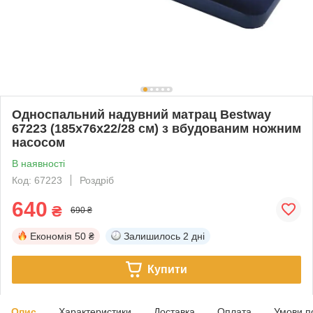
Односпальний надувний матрац Bestway
67223 (185х76х22/28 см) з вбудованим ножним
насосом
В наявності
Код: 67223
Роздріб
640
₴
690 ₴
Економія
50 ₴
Залишилось
2 дні
Купити
Опис
Характеристики
Доставка
Оплата
Умови п