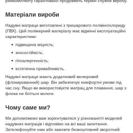
ремкомплекту гарантовано продовжить термін служби виробу.
Матеріали вироби
Надувні матраци виготовлені з тришарового полівінілхлориду
(ПВХ). Цей полімерний матеріалу має відмінні експлуатаційні
характеристики:
підвищена міцність;
зносостійкість;
гіпоалергенність;
естетична привабливість.
Надувні матраци мають додатковий велюровий
(флокированний) шар. Він забезпечує комфортні умови під
час сну. Якщо ви використовуєте матрац для плавання, шар з
флока не боїться вологи.
Чому саме ми?
Ми допоможемо вам зорієнтуватися у різноманітті моделей
надувних матраців і відповімо на всі ваші запитання.
Зателефонуйте нам або замовте безкоштовний зворотний