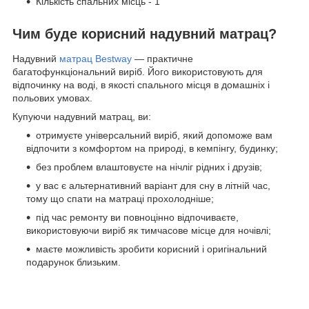
Кількість спальних місць - 1
Чим буде корисний надувний матрац?
Надувний
матрац Bestway
— практичне
багатофункціональний виріб. Його використовують для
відпочинку на воді, в якості спального місця в домашніх і
польових умовах.
Купуючи надувний матрац, ви:
отримуєте універсальний виріб, який допоможе вам
відпочити з комфортом на природі, в кемпінгу, будинку;
без проблем влаштовуєте на нічліг рідних і друзів;
у вас є альтернативний варіант для сну в літній час,
тому що спати на матраці прохолодніше;
під час ремонту ви повноцінно відпочиваєте,
використовуючи виріб як тимчасове місце для ночівлі;
маєте можливість зробити корисний і оригінальний
подарунок близьким.