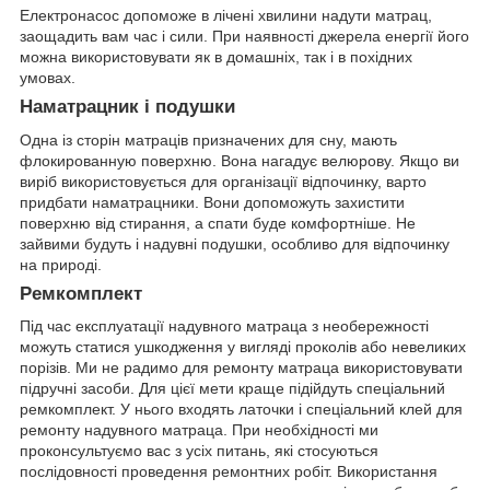
Електронасос допоможе в лічені хвилини надути матрац,
заощадить вам час і сили. При наявності джерела енергії його
можна використовувати як в домашніх, так і в похідних
умовах.
Наматрацник і подушки
Одна із сторін матраців призначених для сну, мають
флокированную поверхню. Вона нагадує велюрову. Якщо ви
виріб використовується для організації відпочинку, варто
придбати наматрацники. Вони допоможуть захистити
поверхню від стирання, а спати буде комфортніше. Не
зайвими будуть і надувні подушки, особливо для відпочинку
на природі.
Ремкомплект
Під час експлуатації надувного матраца з необережності
можуть статися ушкодження у вигляді проколів або невеликих
порізів. Ми не радимо для ремонту матраца використовувати
підручні засоби. Для цієї мети краще підійдуть спеціальний
ремкомплект. У нього входять латочки і спеціальний клей для
ремонту надувного матраца. При необхідності ми
проконсультуємо вас з усіх питань, які стосуються
послідовності проведення ремонтних робіт. Використання