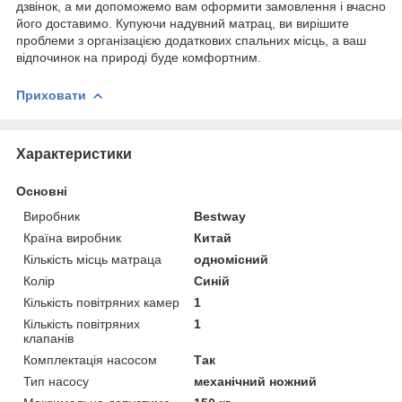
дзвінок, а ми допоможемо вам оформити замовлення і вчасно
його доставимо. Купуючи надувний матрац, ви вирішите
проблеми з організацією додаткових спальних місць, а ваш
відпочинок на природі буде комфортним.
Приховати
Характеристики
Основні
Виробник
Bestway
Країна виробник
Китай
Кількість місць матраца
одномісний
Колір
Синій
Кількість повітряних камер
1
Кількість повітряних
1
клапанів
Комплектація насосом
Так
Тип насосу
механічний ножний