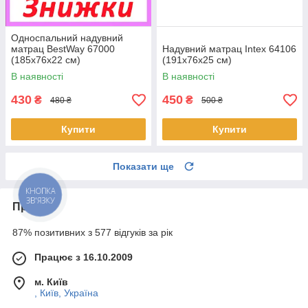
Односпальний надувний
матрац BestWay 67000
Надувний матрац Intex 64106
(185x76x22 см)
(191x76x25 см)
В наявності
В наявності
430
450
₴
₴
480 ₴
500 ₴
Купити
Купити
Показати ще
КНОПКА
ЗВ'ЯЗКУ
Про нас
87% позитивних з 577 відгуків за рік
Працює з 16.10.2009
м. Київ
, Київ, Україна