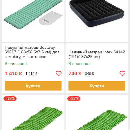
Надувний матрац Bestway
69617 (188х58,5х7,5 см) для
Надувний матрац Intex 64142
кемпінгу, мішок-насос
(191x137x25 см)
В наявності
В наявності
1 410
740
₴
₴
1 610 ₴
840 ₴
Купити
Купити
–12%
–11%