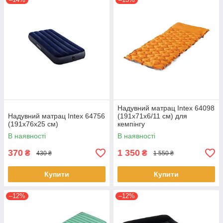
Надувний матрац Intex 64098
Надувний матрац Intex 64756
(191х71х6/11 см) для
(191x76x25 см)
кемпінгу
В наявності
В наявності
370
1 350
₴
₴
430 ₴
1 550 ₴
Купити
Купити
–12%
–12%