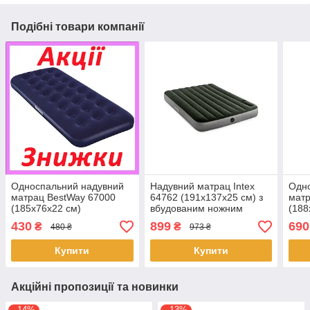
Подібні товари компанії
Односпальний надувний
Надувний матрац Intex
Одн
матрац BestWay 67000
64762 (191x137x25 см) з
матр
(185x76x22 см)
вбудованим ножним
(188
насосом
вбу
430
899
690
₴
₴
480 ₴
973 ₴
нас
Купити
Купити
Акційні пропозиції та новинки
–14%
–13%