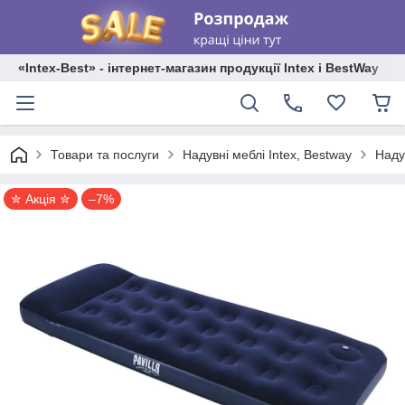
«Intex-Best» - інтернет-магазин продукції Intex і BestWay
Наду
Товари та послуги
Надувні меблі Intex, Bestway
✮ Акція ✮
–7%