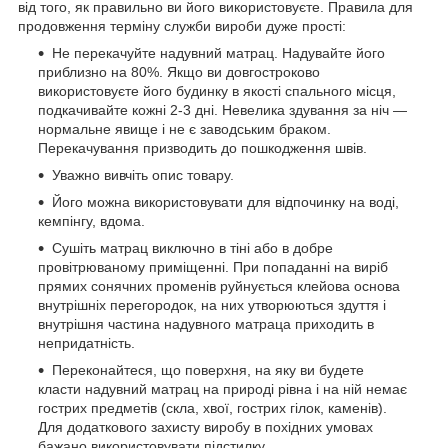
від того, як правильно ви його використовуєте. Правила для
продовження терміну служби вироби дуже прості:
Не перекачуйте надувний матрац. Надувайте його
приблизно на 80%. Якщо ви довгостроково
використовуєте його будинку в якості спального місця,
подкачивайте кожні 2-3 дні. Невелика здування за ніч —
нормальне явище і не є заводським браком.
Перекачування призводить до пошкодження швів.
Уважно вивчіть опис товару.
Його можна використовувати для відпочинку на воді,
кемпінгу, вдома.
Сушіть матрац виключно в тіні або в добре
провітрюваному приміщенні. При попаданні на виріб
прямих сонячних променів руйнується клейова основа
внутрішніх перегородок, на них утворюються здуття і
внутрішня частина надувного матраца приходить в
непридатність.
Переконайтеся, що поверхня, на яку ви будете
класти надувний матрац на природі рівна і на ній немає
гострих предметів (скла, хвої, гострих гілок, каменів).
Для додаткового захисту виробу в похідних умовах
бажано використовувати підстилку.