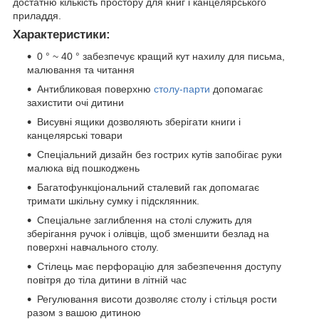
достатню кількість простору для книг і канцелярського
приладдя.
Характеристики:
0 ° ~ 40 ° забезпечує кращий кут нахилу для письма,
малювання та читання
Антибликовая поверхню
столу-парти
допомагає
захистити очі дитини
Висувні ящики дозволяють зберігати книги і
канцелярські товари
Спеціальний дизайн без гострих кутів запобігає руки
малюка від пошкоджень
Багатофункціональний сталевий гак допомагає
тримати шкільну сумку і підсклянник.
Спеціальне заглиблення на столі служить для
зберігання ручок і олівців, щоб зменшити безлад на
поверхні навчального столу.
Стілець має перфорацію для забезпечення доступу
повітря до тіла дитини в літній час
Регулювання висоти дозволяє столу і стільця рости
разом з вашою дитиною