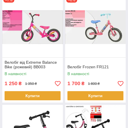
–7%
–6%
Велобіг від Extreme Balance
Bike (рожевий) BB003
Велобіг Frozen FR121
В наявності
В наявності
1 250
1 700
₴
₴
1 350 ₴
1 800 ₴
Купити
Купити