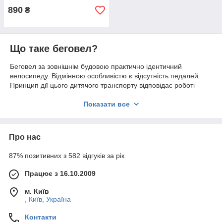
890
₴
Що таке беговел?
Беговел за зовнішнім будовою практично ідентичний
велосипеду. Відмінною особливістю є відсутність педалей.
Принцип дії цього дитячого транспорту відповідає роботі
дитячого самоката. Привести в дію беговел повинна сама
малятко, відштовхуючись ногами від землі. Така різновид
Показати все
дитячого транспорту являє собою відмінну можливість
навчитися утримувати рівновагу, перш ніж пересідати на
велосипед. При цьому пересування на беговеле
Про нас
супроводжується безпекою, ви можете не турбуватися з
приводу можливого раптового падіння улюбленої онучки.
87% позитивних з 582 відгуків за рік
Крім цього, велобіг від для дівчинки сприяє:
Працює з 16.10.2009
зміцненню м'язів спини і ніг
виробленню правильної постави
м. Київ
, Київ, Україна
З якого матеріалу виконаний беговел?
Контакти
Дитячий транспорт виробляють з різного матеріалу: