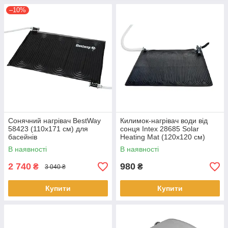
–10%
Сонячний нагрівач BestWay
Килимок-нагрівач води від
58423 (110х171 см) для
сонця Intex 28685 Solar
басейнів
Heating Mat (120х120 см)
В наявності
В наявності
2 740
980
₴
₴
3 040 ₴
Купити
Купити