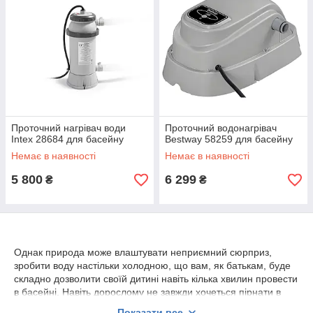
Проточний нагрівач води
Проточний водонагрівач
Intex 28684 для басейну
Bestway 58259 для басейну
Немає в наявності
Немає в наявності
5 800
6 299
₴
₴
Однак природа може влаштувати неприємний сюрприз,
зробити воду настільки холодною, що вам, як батькам, буде
складно дозволити своїй дитині навіть кілька хвилин провести
в басейні. Навіть дорослому не завжди хочеться пірнати в
крижану воду, яка обпалює і пронизує все тіло. Чекати, коли
Показати все