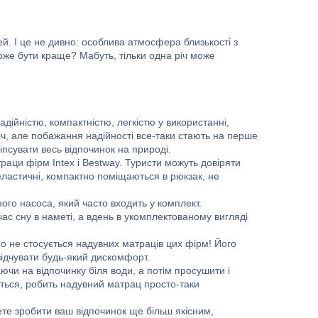
й. І це не дивно: особлива атмосфера близькості з
оже бути краще? Мабуть, тільки одна річ може
ійністю, компактністю, легкістю у використанні,
річ, але побажання надійності все-таки стають на перше
псувати весь відпочинок на природі.
траци фірм Intex і Bestway. Туристи можуть довіряти
 еластичні, компактно поміщаються в рюкзак, не
го насоса, який часто входить у комплект.
с сну в наметі, а вдень в укомплектованому вигляді
тно не стосується надувних матраців цих фірм! Його
 відчувати будь-який дискомфорт.
чи на відпочинку біля води, а потім просушити і
иться, робить надувний матрац просто-таки
ете зробити ваш відпочинок ще більш якісним,