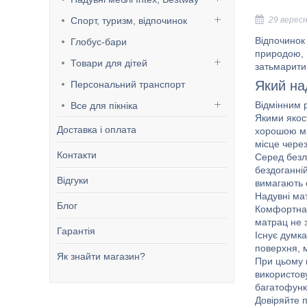
29 верес
Спорт, туризм, відпочинок
Відпочинок 
Глобус-бари
природою, р
Товари для дітей
затьмарити 
Який на
Персональний транспорт
Відмінним 
Все для пікніка
Якими якос
Доставка і оплата
хорошою міц
місце чере
Контакти
Серед безлі
бездоганній
Відгуки
вимагають 
Надувні ма
Блог
Комфортна 
матрац не з
Гарантія
Існує думка
поверхня, м
Як знайти магазин?
При цьому 
використову
багатофункц
Довіряйте 