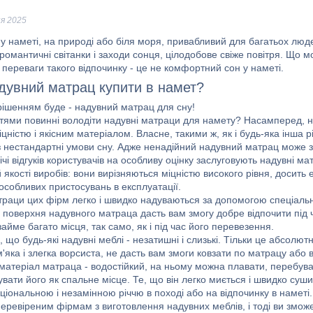
ня 2025
у наметі, на природі або біля моря, привабливий для багатьох люде
омантичні світанки і заходи сонця, цілодобове свіже повітря. Що м
переваги такого відпочинку - це не комфортний сон у наметі.
дувний матрац купити в намет?
рішенням буде - надувний матрац для сну!
тями повинні володіти надувні матраци для намету? Насамперед, над
ністю і якісним матеріалом. Власне, такими ж, як і будь-яка інша 
з нестандартні умови сну. Адже ненадійний надувний матрац може зі
чі відгуків користувачів на особливу оцінку заслуговують надувні ма
 якості виробів: вони вирізняються міцністю високого рівня, досить
особливих пристосувань в експлуатації.
траци цих фірм легко і швидко надуваються за допомогою спеціально
поверхня надувного матраца дасть вам змогу добре відпочити під ча
айме багато місця, так само, як і під час його перевезення.
, що будь-які надувні меблі - незатишні і слизькі. Тільки це абсолю
'яка і злегка ворсиста, не дасть вам змоги ковзати по матрацу або
матеріал матраца - водостійкий, на ньому можна плавати, перебуваю
вати його як спальне місце. Те, що він легко миється і швидко суш
іональною і незамінною річчю в поході або на відпочинку в наметі.
перевіреним фірмам з виготовлення надувних меблів, і тоді ви змож