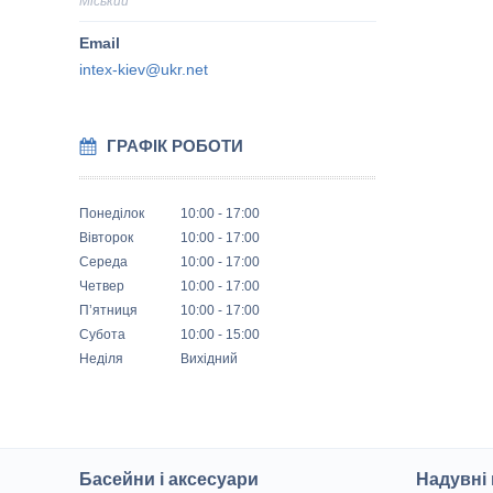
Міський
intex-kiev@ukr.net
ГРАФІК РОБОТИ
Понеділок
10:00
17:00
Вівторок
10:00
17:00
Середа
10:00
17:00
Четвер
10:00
17:00
Пʼятниця
10:00
17:00
Субота
10:00
15:00
Неділя
Вихідний
Басейни і аксесуари
Надувні 