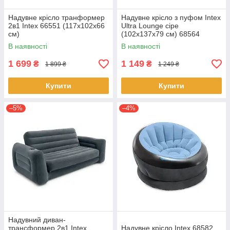
Надувне крісло транформер
Надувне крісло з пуфом Intex
2в1 Intex 66551 (117х102х66
Ultra Lounge сіре
см)
(102х137х79 см) 68564
В наявності
В наявності
1 699
1 149
₴
₴
1 899 ₴
1 249 ₴
Купити
Купити
–5%
–4%
Надувний диван-
трансформер 2в1 Intex
Надувне крісло Intex 68582