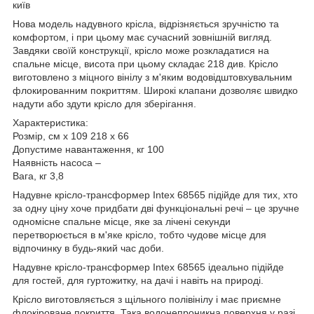
київ
Нова модель надувного крісла, відрізняється зручністю та
комфортом, і при цьому має сучасний зовнішній вигляд.
Завдяки своїй конструкції, крісло може розкладатися на
спальне місце, висота при цьому складає 218 див. Крісло
виготовлено з міцного вінілу з м'яким водовідштовхувальним
флокированним покриттям. Широкі клапани дозволяє швидко
надути або здути крісло для зберігання.
Характеристика:
Розмір, см х 109 218 х 66
Допустиме навантаження, кг 100
Наявність насоса –
Вага, кг 3,8
Надувне крісло-трансформер Intex 68565 підійде для тих, хто
за одну ціну хоче придбати дві функціональні речі – це зручне
одномісне спальне місце, яке за лічені секунди
перетворюється в м'яке крісло, тобто чудове місце для
відпочинку в будь-який час доби.
Надувне крісло-трансформер Intex 68565 ідеально підійде
для гостей, для гуртожитку, на дачі і навіть на природі.
Крісло виготовляється з щільного полівінілу і має приємне
флокіроване покриття. Така водонепроникна поверхня у разі