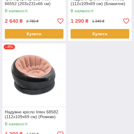
66552 (203х231х66 см)
(112х109х69 см) (Блакитне)
В наявності
В наявності
2 640
1 290
₴
₴
2 780 ₴
1 340 ₴
Купити
Купити
–4%
Надувне крісло Intex 68582
(112х109х69 см) (Рожеве)
В наявності