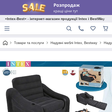
«Intex-Best» - інтернет-магазин продукції Intex і BestWay
Товари та послуги
Надувні меблі Intex, Bestway
Наду