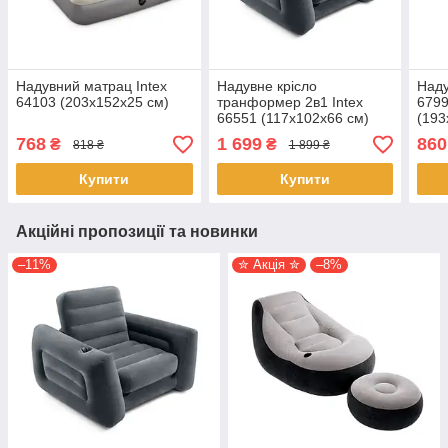
Надувний матрац Intex
Надувне крісло
Наду
64103 (203х152х25 см)
транформер 2в1 Intex
6799
66551 (117х102х66 см)
(193
768
1 699
860
₴
₴
818 ₴
1 899 ₴
Купити
Купити
Акційні пропозиції та новинки
–11%
✮ Акція ✮
–8%