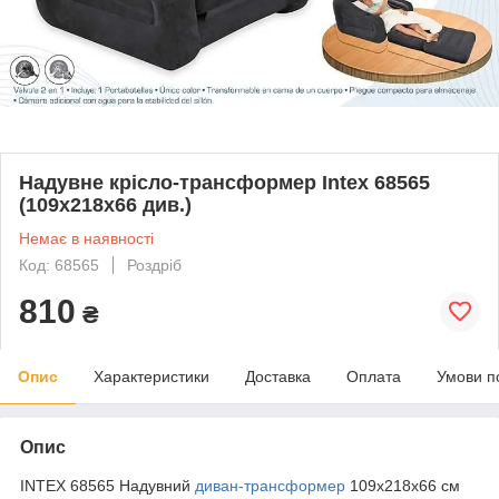
Надувне крісло-трансформер Intex 68565
(109х218х66 див.)
Немає в наявності
Код: 68565
Роздріб
810
₴
Опис
Характеристики
Доставка
Оплата
Умови п
Опис
INTEX 68565 Надувний
диван-трансформер
109х218х66 см