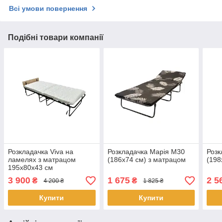
Всі умови повернення
Подібні товари компанії
Розкладачка Viva на
Розкладачка Марія M30
Розк
ламелях з матрацом
(186х74 см) з матрацом
(198
195х80х43 см
3 900
1 675
2 5
₴
₴
4 200 ₴
1 825 ₴
Купити
Купити