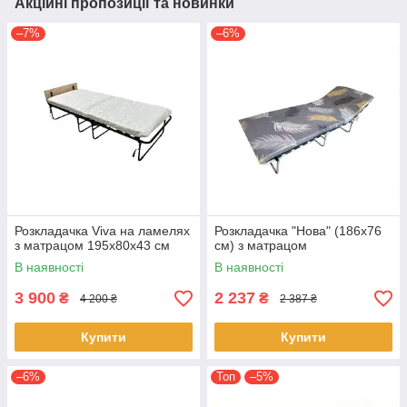
Акційні пропозиції та новинки
–7%
–6%
Розкладачка Viva на ламелях
Розкладачка "Нова" (186х76
з матрацом 195х80х43 см
см) з матрацом
В наявності
В наявності
3 900
2 237
₴
₴
4 200 ₴
2 387 ₴
Купити
Купити
–6%
Топ
–5%