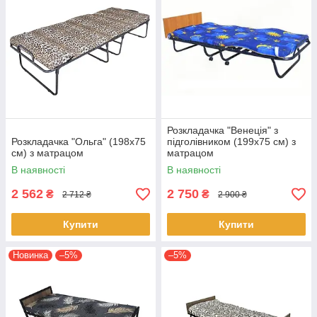
Розкладачка "Венеція" з
Розкладачка "Ольга" (198х75
підголівником (199х75 см) з
см) з матрацом
матрацом
В наявності
В наявності
2 562
2 750
₴
₴
2 712 ₴
2 900 ₴
Купити
Купити
Новинка
–5%
–5%