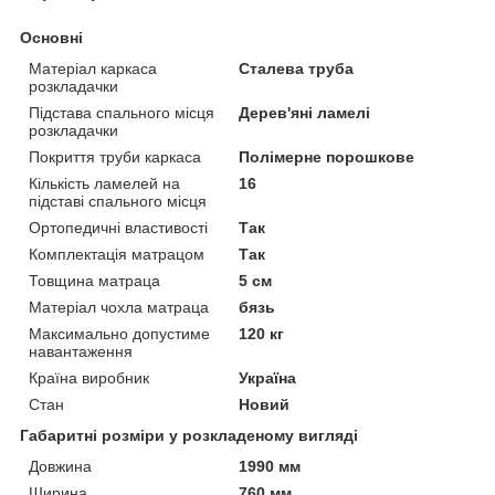
Основні
Матеріал каркаса
Сталева труба
розкладачки
Підстава спального місця
Дерев'яні ламелі
розкладачки
Покриття труби каркаса
Полімерне порошкове
Кількість ламелей на
16
підставі спального місця
Ортопедичні властивості
Так
Комплектація матрацом
Так
Товщина матраца
5 см
Матеріал чохла матраца
бязь
Максимально допустиме
120 кг
навантаження
Країна виробник
Україна
Стан
Новий
Габаритні розміри у розкладеному вигляді
Довжина
1990 мм
Ширина
760 мм