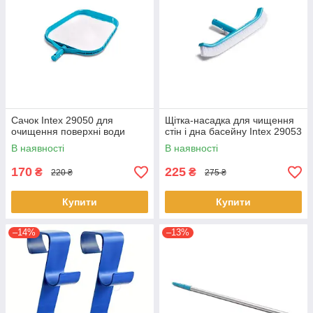
Сачок Intex 29050 для
Щітка-насадка для чищення
очищення поверхні води
стін і дна басейну Intex 29053
В наявності
В наявності
170
225
₴
₴
220 ₴
275 ₴
Купити
Купити
–14%
–13%