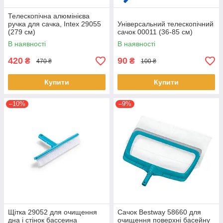
Телескопічна алюмінієва
ручка для сачка, Intex 29055
Універсальний телескопічний
(279 см)
сачок 00011 (36-85 см)
В наявності
В наявності
420
90
₴
₴
470 ₴
100 ₴
Купити
Купити
–10%
–9%
Щітка 29052 для очищення
Сачок Bestway 58660 для
дна і стінок бассеина
очищення поверхні басейну