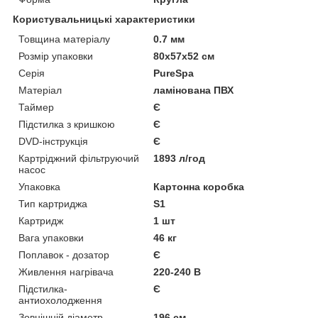
Користувальницькі характеристики
Товщина матеріалу
0.7 мм
Розмір упаковки
80x57x52 см
Серія
PureSpa
Матеріал
ламінована ПВХ
Таймер
Є
Підстилка з кришкою
Є
DVD-інструкція
Є
Картріджний фільтруючий
1893 л/год
насос
Упаковка
Картонна коробка
Тип картриджа
S1
Картридж
1 шт
Вага упаковки
46 кг
Поплавок - дозатор
Є
Живлення нагрівача
220-240 В
Підстилка-
Є
антиохолодження
Зовнішній діаметр
196 см