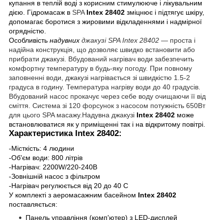
купання в теплій воді з корисним стимулююче і лікувальним
дією. Гідромасаж в
SPA
Intex 28402
зміцнює і підтягує шкіру,
допомагає боротися з жировими відкладеннями і надмірної
огрядністю.
Особливість
надувних
джакузі SPA Intex 28402
― проста і
надійна конструкція, що дозволяє швидко встановити або
прибрати джакузі. Вбудований нагрівач води забезпечить
комфортну температуру в будь-яку погоду. При повному
заповненні води, джакузі нагрівається зі швидкістю 1.5-2
градуса в годину. Температура нагріву води до 40 градусів.
Вбудований насос прокачує через себе воду очищаючи її від
сміття. Система зі 120 форсунок з насосом потужність 650Вт
для цього SPA масажу.Надувна джакузі
Intex 28402
може
встановлюватися як у приміщенні так і на відкритому повітрі.
Характеристика
Intex 28402:
-Місткість: 4 людини
-Об'єм води: 800 літрів
-Нагрівач: 2200W/220-240В
-Зовнішній насос з фільтром
-
Нагрівач регулюється від 20 до 40 C
У комплекті з аеромасажним басейном
Intex 28402
поставляється:
Панель управління
(
комп'ютер) з LED-дисплей