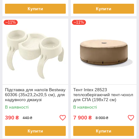
Купити
Купити
–11%
–11%
Підставка для напоїв Bestway
Тент Intex 28523
60306 (35x23,2x20,5 см), для
теплозберігаючий тент-чохол
надувного джакузі
для СПА (198х72 см)
В наявності
В наявності
390
7 900
₴
₴
440 ₴
8 900 ₴
Купити
Купити