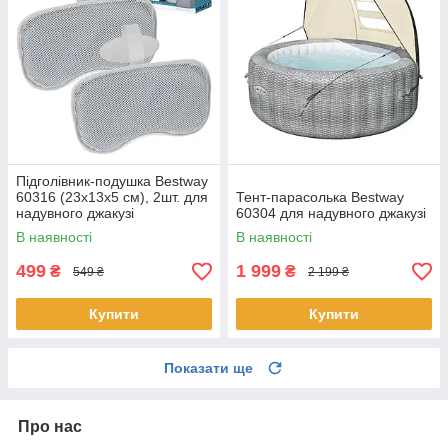
Підголівник-подушка Bestway
60316 (23х13х5 см), 2шт. для
Тент-парасолька Bestway
надувного джакузі
60304 для надувного джакузі
В наявності
В наявності
499
1 999
₴
₴
549 ₴
2 199 ₴
Купити
Купити
Показати ще
Про нас