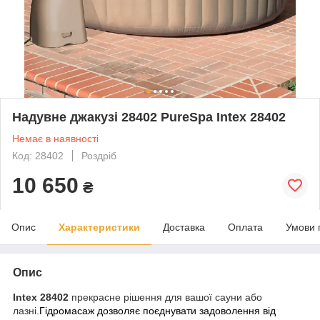
Надувне джакузі 28402 PureSpa Intex 28402
Немає в наявності
Код: 28402
Роздріб
10 650
₴
Опис
Характеристики
Доставка
Оплата
Умови 
Опис
Intex 28402
прекрасне рішення для вашої сауни або
лазні.
Гідромасаж дозволяє поєднувати задоволення від