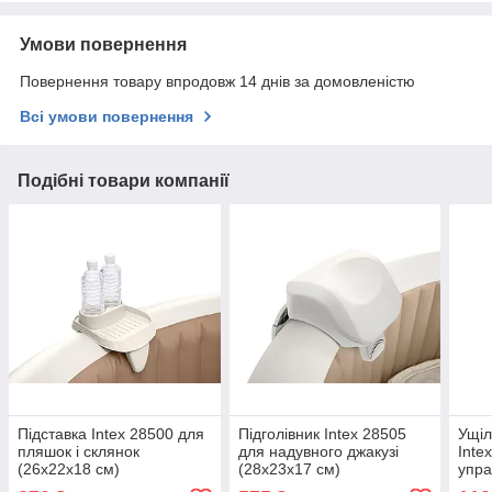
Умови повернення
Повернення товару впродовж 14 днів за домовленістю
Всі умови повернення
Подібні товари компанії
Підставка Intex 28500 для
Підголівник Intex 28505
Ущіл
пляшок і склянок
для надувного джакузі
Inte
(26х22х18 см)
(28х23х17 см)
упра
джак