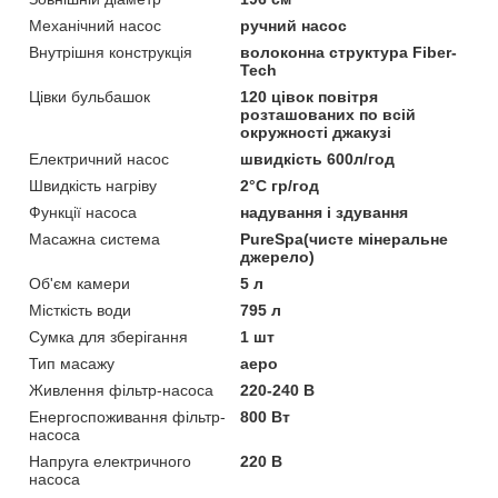
Механічний насос
ручний насос
Внутрішня конструкція
волоконна структура Fiber-
Tech
Цівки бульбашок
120 цівок повітря
розташованих по всій
окружності джакузі
Електричний насос
швидкість 600л/год
Швидкість нагріву
2°C гр/год
Функції насоса
надування і здування
Масажна система
PureSpa(чисте мінеральне
джерело)
Об'єм камери
5 л
Місткість води
795 л
Сумка для зберігання
1 шт
Тип масажу
аеро
Живлення фільтр-насоса
220-240 В
Енергоспоживання фільтр-
800 Вт
насоса
Напруга електричного
220 В
насоса