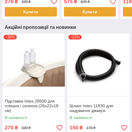
270
575
119
₴
₴
320 ₴
625 ₴
Купити
Купити
Акційні пропозиції та новинки
–16%
–12%
Підставка Intex 28500 для
пляшок і склянок (26х22х18
Шланг Intex 11830 для
см)
надування джакузі
В наявності
В наявності
270
150
₴
₴
320 ₴
170 ₴