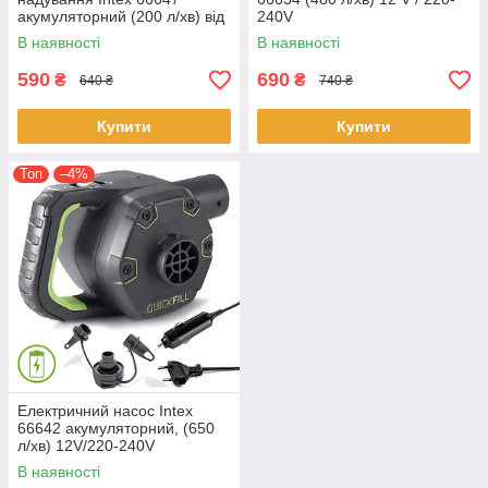
акумуляторний (200 л/хв) від
240V
USB 5V + LED ліхтар
В наявності
В наявності
590
690
₴
₴
640 ₴
740 ₴
Купити
Купити
Топ
–4%
Електричний насос Intex
66642 акумуляторний, (650
л/хв) 12V/220-240V
В наявності