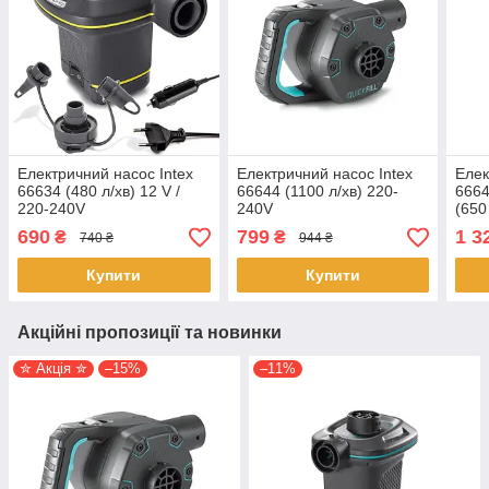
Електричний насос Intex
Електричний насос Intex
Елек
66634 (480 л/хв) 12 V /
66644 (1100 л/хв) 220-
6664
220-240V
240V
(650
690
799
1 3
₴
₴
740 ₴
944 ₴
Купити
Купити
Акційні пропозиції та новинки
✮ Акція ✮
–15%
–11%