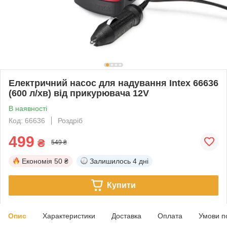
Електричний насос для надування Intex 66636
(600 л/хв) від прикурювача 12V
В наявності
Код: 66636
Роздріб
499
₴
549 ₴
Економія
50 ₴
Залишилось
4 дні
Купити
Опис
Характеристики
Доставка
Оплата
Умови п