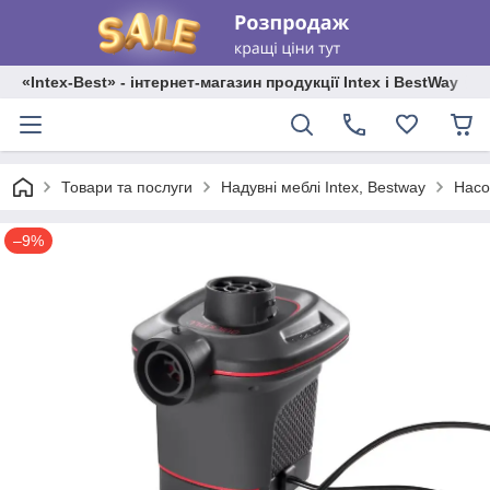
«Intex-Best» - інтернет-магазин продукції Intex і BestWay
Товари та послуги
Надувні меблі Intex, Bestway
Насо
–9%