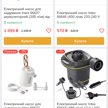
Електричний насос для
надування Intex 66637
Електричний насос Intex
акумуляторний (200 л/хв) від
66646 (400 л/хв) 220-240 V
USB 5V + Powerbank 2000
В наявності
В наявності
mAh
1 055
570
₴
₴
1 155 ₴
620 ₴
Купити
Купити
Новинка
–8%
–7%
Електричний насос для
Електричний насос Intex
надування Intex 66647
66634 (480 л/хв) 12 V / 220-