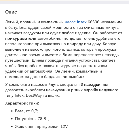
Опис
Легкий, прочный и компактный
насос
Intex
66636 незаменим
в быту. Благодаря своей мощности он за считанные минуты
накачает воздухом или сдует любое изделие. Он работает от
прикуривателя
автомобиля, что делает очень удобным его
использование при вылазках на природу или дачу. Корпус
выполнен из высокопрочного пластика, который прослужит
длительное время и вместе с Вами перенесет все невзгоды
путешествий. Длины провода питания устройства хватает
чтобы без проблем накачать изделие на достаточном
удалении от автомобиля. Он легкий, компактный и
помещается даже в бардачке автомобиля.
У комплекті з насосом йдуть спеціальні
3 насадки
, які
дозволять виробляти накачування різних виробів надувного
типу Intex, BestWay та інших.
Характеристики:
Вага, кг: 0,7;
Потужність: 78 Вт;
Живлення: прикурювач 12V;