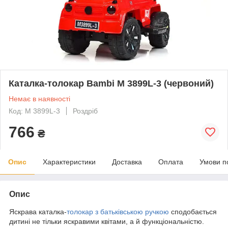
Каталка-толокар Bambi M 3899L-3 (червоний)
Немає в наявності
Код: M 3899L-3
Роздріб
766
₴
Опис
Характеристики
Доставка
Оплата
Умови п
Опис
Яскрава каталка-
толокар з батьківською ручкою
сподобається
дитині не тільки яскравими квітами, а й функціональністю.