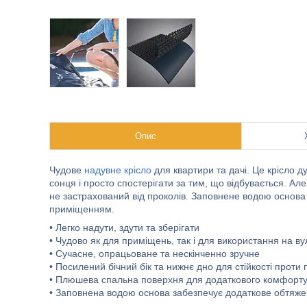
Опис
Чудове
надувне крісло
для квартири та дачі. Це крісло 
сонця і просто спостерігати за тим, що відбувається. Ал
не застрахований від проколів. Заповнене водою основа 
приміщенням.
• Легко надути, здути та зберігати
• Чудово як для приміщень, так і для використання на ву
• Сучасне, опрацьоване та нескінченно зручне
• Посилений бічний бік та нижнє дно для стійкості прот
• Плюшева спальна поверхня для додаткового комфорт
• Заповнена водою основа забезпечує додаткове обтяжен