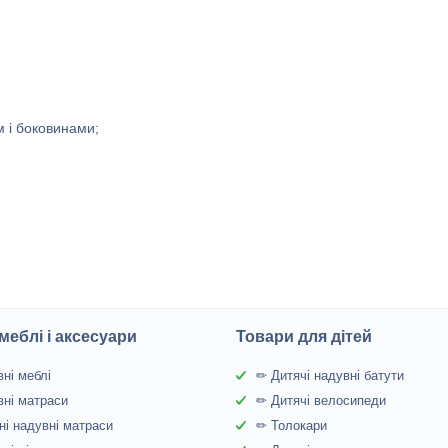
 і боковинами;
меблі і аксесуари
Товари для дітей
ні меблі
✏ Дитячі надувні батути
ні матраси
✏ Дитячі велосипеди
і надувні матраси
✏ Толокари