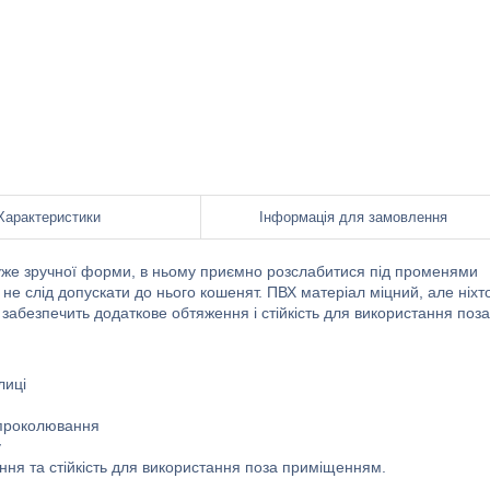
Характеристики
Інформація для замовлення
дуже зручної форми, в ньому приємно розслабитися під променями
е не слід допускати до нього кошенят. ПВХ матеріал міцний, але ніхт
забезпечить додаткове обтяження і стійкість для використання поза
лиці
и проколювання
у
ня та стійкість для використання поза приміщенням.