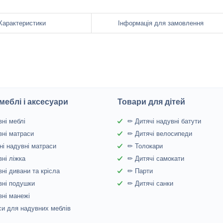
Характеристики
Інформація для замовлення
меблі і аксесуари
Товари для дітей
ні меблі
✏ Дитячі надувні батути
ні матраси
✏ Дитячі велосипеди
і надувні матраси
✏ Толокари
ні ліжка
✏ Дитячі самокати
ні дивани та крісла
✏ Парти
ні подушки
✏ Дитячі санки
ні манежі
и для надувних меблів