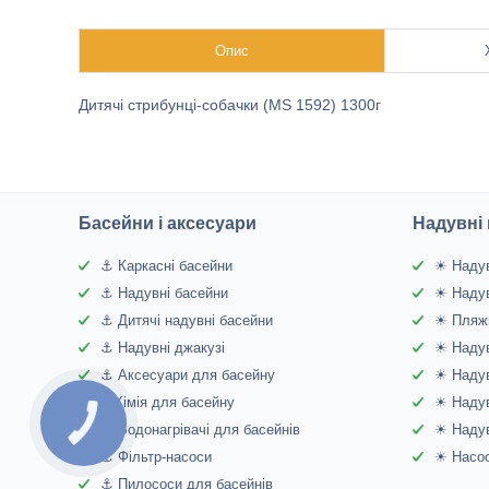
Опис
Дитячі стрибунці-собачки (MS 1592) 1300г
Басейни і аксесуари
Надувні 
⚓ Каркасні басейни
☀ Надув
⚓ Надувні басейни
☀ Надув
⚓ Дитячі надувні басейни
☀ Пляжн
⚓ Надувні джакузі
☀ Надув
⚓ Аксесуари для басейну
☀ Надув
⚓Хімія для басейну
☀ Надув
КНОПКА
⚓ Водонагрівачі для басейнів
☀ Надув
ЗВ'ЯЗКУ
⚓ Фільтр-насоси
☀ Насос
⚓ Пилососи для басейнів