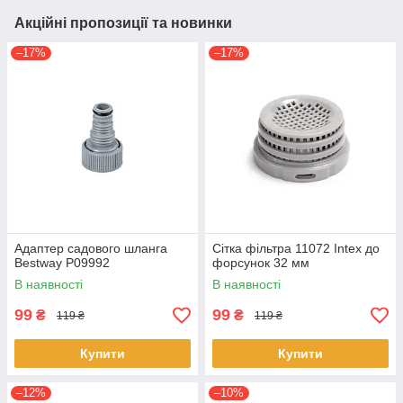
Акційні пропозиції та новинки
–17%
–17%
Адаптер садового шланга
Сітка фільтра 11072 Intex до
Bestway P09992
форсунок 32 мм
В наявності
В наявності
99
99
₴
₴
119 ₴
119 ₴
Купити
Купити
–12%
–10%