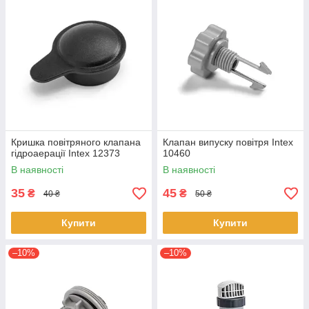
Кришка повітряного клапана
Клапан випуску повітря Intex
гідроаерації Intex 12373
10460
В наявності
В наявності
35
45
₴
₴
40 ₴
50 ₴
Купити
Купити
–10%
–10%