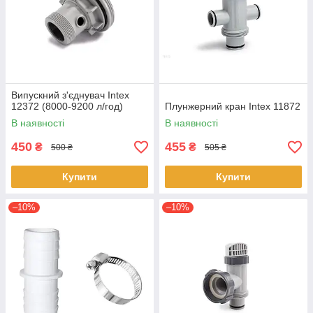
Випускний з'єднувач Intex
12372 (8000-9200 л/год)
Плунжерний кран Intex 11872
В наявності
В наявності
450
455
₴
₴
500 ₴
505 ₴
Купити
Купити
–10%
–10%