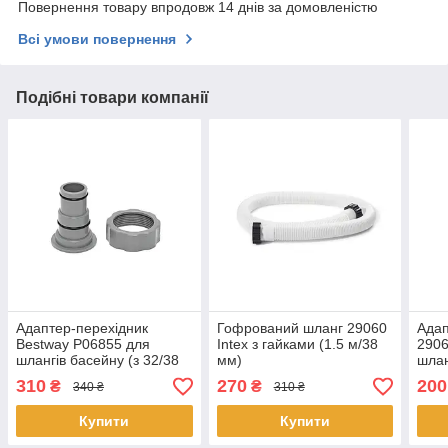
Повернення товару впродовж 14 днів за домовленістю
Всі умови повернення
Подібні товари компанії
Адаптер-перехідник
Гофрований шланг 29060
Адап
Bestway P06855 для
Intex з гайками (1.5 м/38
2906
шлангів басейну (з 32/38
мм)
шлан
мм на 38 мм)
2 шт
310
270
200
₴
₴
340 ₴
310 ₴
Купити
Купити