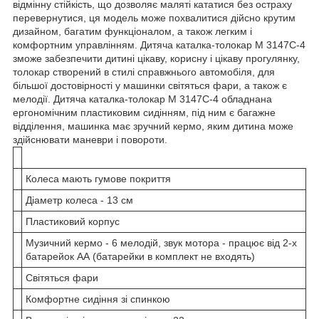
відмінну стійкість, що дозволяє маляті кататися без остраху
перевернутися, ця модель може похвалитися дійсно крутим
дизайном, багатим функціоналом, а також легким і
комфортним управлінням. Дитяча каталка-толокар M 3147C-4
зможе забезпечити дитині цікаву, корисну і цікаву прогулянку,
толокар створений в стилі справжнього автомобіля, для
більшої достовірності у машинки світяться фари, а також є
мелодії. Дитяча каталка-толокар M 3147C-4 обладнана
ергономічним пластиковим сидінням, під ним є багажне
відділення, машинка має зручний кермо, яким дитина може
здійснювати маневри і повороти.
Колеса мають гумове покриття
Діаметр колеса - 13 см
Пластиковий корпус
Музичний кермо - 6 мелодій, звук мотора - працює від 2-х
батарейок АА (батарейки в комплект не входять)
Світяться фари
Комфортне сидіння зі спинкою