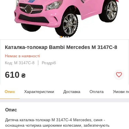
Каталка-толокар Bambi Mercedes M 3147C-8
Немає в наявності
Код: M 3147C-8
Роздріб
610
₴
Опис
Характеристики
Доставка
Оплата
Умови п
Опис
Дитяча каталка-толокар M 3147C-4 Mercedes, синя -
оснащена чотирма широкими колесами, забезпечують