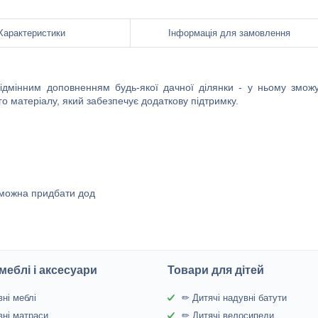
Характеристики
Інформація для замовлення
 відмінним доповненням будь-якої дачної ділянки - у ньому змож
ного матеріалу, який забезпечує додаткову підтримку.
 можна придбати дод
меблі і аксесуари
Товари для дітей
ні меблі
✏ Дитячі надувні батути
ні матраси
✏ Дитячі велосипеди