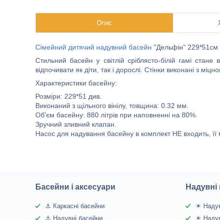
Опис
Сімейний дитячий надувний басейн
"Дельфін" 229*51см
Стильний басейн у світлій сріблясто-білій гамі стане
відпочивати як діти, так і дорослі. Стінки виконані з міц
Характеристики басейну:
Розміри: 229*51 див.
Виконаний з щільного вінілу, товщина: 0.32 мм.
Об'єм басейну: 880 літрів при наповненні на 80%.
Зручний зливний клапан.
Насос для надування басейну в комплект НЕ входить, її
Басейни і аксесуари
Надувні 
⚓ Каркасні басейни
☀ Надув
⚓ Надувні басейни
☀ Надув