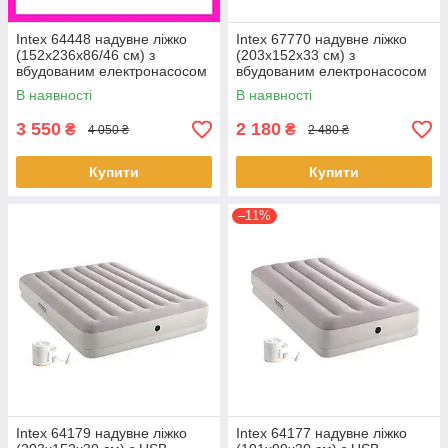
Intex 64448 надувне ліжко
Intex 67770 надувне ліжко
(152х236х86/46 см) з
(203x152x33 см) з
вбудованим електронасосом
вбудованим електронасосом
В наявності
В наявності
3 550
2 180
₴
₴
4 050 ₴
2 480 ₴
Купити
Купити
–11%
Intex 64179 надувне ліжко
Intex 64177 надувне ліжко