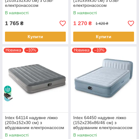
(203х152х30 см) з USB-
(191х99х30 см) з USB-
електронасосом
електронасосом
В наявності
В наявності
1 765
1 270
₴
₴
1 420 ₴
Купити
Купити
Новинка
–10%
Новинка
–10%
Intex 64114 надувне ліжко
Intex 64450 надувне ліжко
(203х152х30 см) з
(152х236х86/46 см) з
вбудованим електронасосом
вбудованим електронасосом
USB
В наявності
В наявності