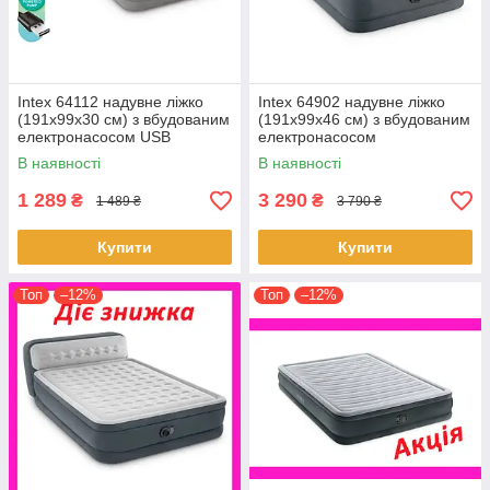
Intex 64112 надувне ліжко
Intex 64902 надувне ліжко
(191х99х30 см) з вбудованим
(191х99х46 см) з вбудованим
електронасосом USB
електронасосом
В наявності
В наявності
1 289
3 290
₴
₴
1 489 ₴
3 790 ₴
Купити
Купити
Топ
–12%
Топ
–12%