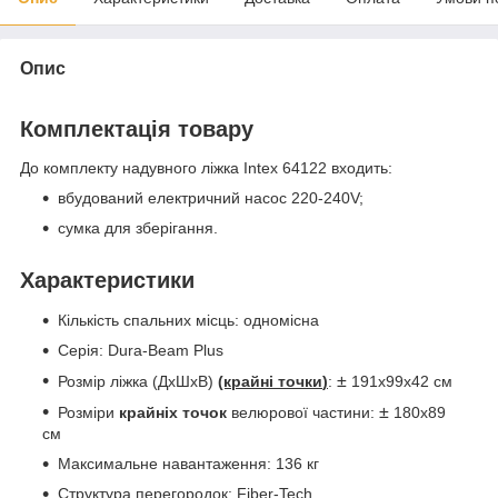
Опис
Комплектація товару
До комплекту надувного ліжка Intex 64122 входить:
вбудований електричний насос 220-240V;
сумка для зберігання.
Характеристики
Кількість спальних місць: одномісна
Серія: Dura-Beam Plus
±
Розмір ліжка (ДxШxВ)
(крайні точки
)
:
191х99х42 см
±
Розміри
крайніх точок
велюрової частини:
180х89
см
Максимальне навантаження: 136 кг
Структура перегородок: Fiber-Tech