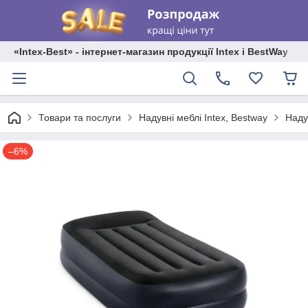
«Intex-Best» - інтернет-магазин продукції Intex і BestWay
Товари та послуги
Надувні меблі Intex, Bestway
Надув
–6%