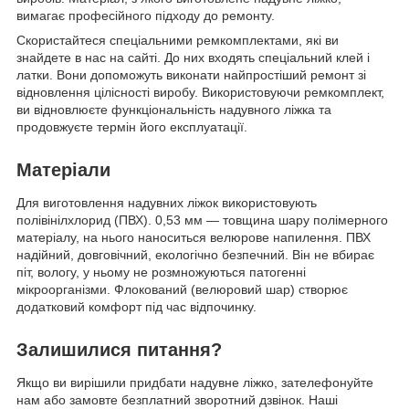
вимагає професійного підходу до ремонту.
Скористайтеся спеціальними ремкомплектами, які ви
знайдете в нас на сайті. До них входять спеціальний клей і
латки. Вони допоможуть виконати найпростіший ремонт зі
відновлення цілісності виробу. Використовуючи ремкомплект,
ви відновлюєте функціональність надувного ліжка та
продовжуєте термін його експлуатації.
Матеріали
Для виготовлення надувних ліжок використовують
полівінілхлорид (ПВХ). 0,53 мм — товщина шару полімерного
матеріалу, на нього наноситься велюрове напилення. ПВХ
надійний, довговічний, екологічно безпечний. Він не вбирає
піт, вологу, у ньому не розмножуються патогенні
мікроорганізми. Флокований (велюровий шар) створює
додатковий комфорт під час відпочинку.
Залишилися питання?
Якщо ви вирішили придбати надувне ліжко, зателефонуйте
нам або замовте безплатний зворотний дзвінок. Наші