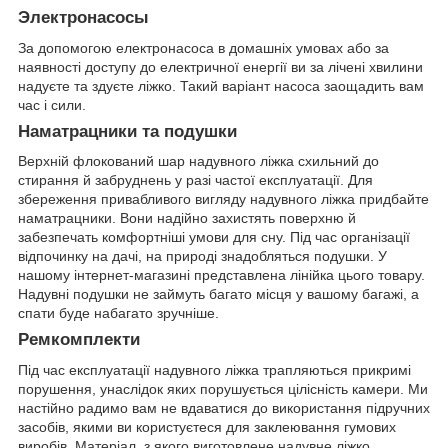
Электронасосы
За допомогою електронасоса в домашніх умовах або за
наявності доступу до електричної енергії ви за лічені хвилини
надуєте та здуєте ліжко. Такий варіант насоса заощадить вам
час і сили.
Наматрацники та подушки
Верхній флокований шар надувного ліжка схильний до
стирання й забруднень у разі частої експлуатації. Для
збереження привабливого вигляду надувного ліжка придбайте
наматрацники. Вони надійно захистять поверхню й
забезпечать комфортніші умови для сну. Під час організації
відпочинку на дачі, на природі знадобляться подушки. У
нашому інтернет-магазині представлена лінійка цього товару.
Надувні подушки не займуть багато місця у вашому багажі, а
спати буде набагато зручніше.
Ремкомплекти
Під час експлуатації надувного ліжка трапляються прикримі
порушення, унаслідок яких порушується цілісність камери. Ми
настійно радимо вам не вдаватися до використання підручних
засобів, якими ви користуєтеся для заклеювання гумових
виробів. Матеріал, з якого виготовлене надувне ліжко,