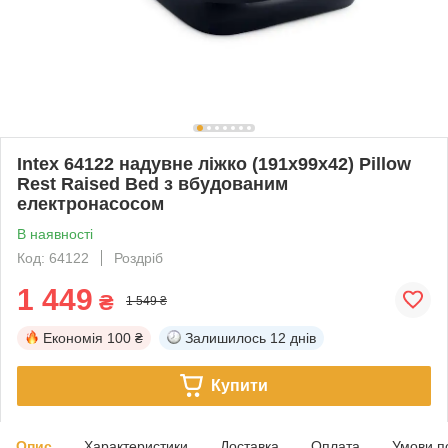
Intex 64122 надувне ліжко (191х99х42) Pillow
Rest Raised Bed з вбудованим
електронасосом
В наявності
Код: 64122
Роздріб
1 449
₴
1 549 ₴
Економія
100 ₴
Залишилось
12 днів
Купити
Опис
Характеристики
Доставка
Оплата
Умови п