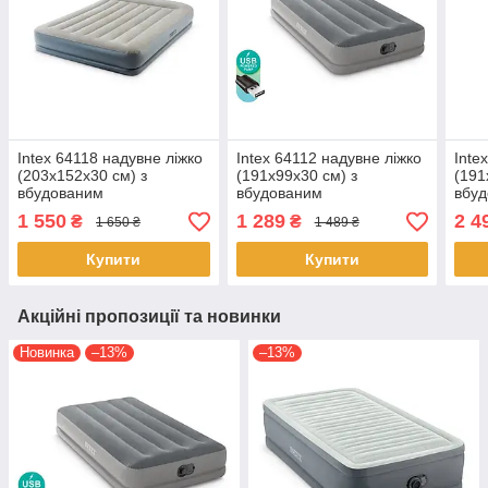
Intex 64118 надувне ліжко
Intex 64112 надувне ліжко
Inte
(203х152х30 см) з
(191х99х30 см) з
(191
вбудованим
вбудованим
вбу
електронасосом
електронасосом USB
еле
1 550
1 289
2 4
₴
₴
1 650 ₴
1 489 ₴
Купити
Купити
Акційні пропозиції та новинки
Новинка
–13%
–13%