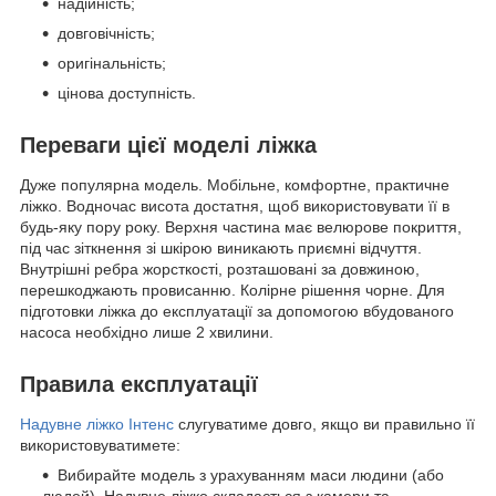
надійність;
довговічність;
оригінальність;
цінова доступність.
Переваги цієї моделі ліжка
Дуже популярна модель. Мобільне, комфортне, практичне
ліжко. Водночас висота достатня, щоб використовувати її в
будь-яку пору року. Верхня частина має велюрове покриття,
під час зіткнення зі шкірою виникають приємні відчуття.
Внутрішні ребра жорсткості, розташовані за довжиною,
перешкоджають провисанню. Колірне рішення чорне. Для
підготовки ліжка до експлуатації за допомогою вбудованого
насоса необхідно лише 2 хвилини.
Правила експлуатації
Надувне ліжко Інтенс
слугуватиме довго, якщо ви правильно її
використовуватимете:
Вибирайте модель з урахуванням маси людини (або
людей). Надувне ліжко складається з камери та