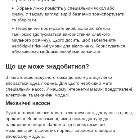
Зібране ліжко помістіть у спеціальний чохол або
сумку. У такому вигляді виріб безпечно транспортувати
та зберігати.
Періодично протирайте виріб вологою м'якою
ганчіркою (допускається використання слабкого
мильного розчину). Цього досить, щоб забезпечити
необхідні гігієнічні умови для відпочинку. Користуватися
абразивними мийними засобами не можна.
Що ще може знадобитися?
З підготовкою надувного ліжка до експлуатації легко
впорається одна людина. Для цього необхідно мати
спеціальний насос. У нашому інтернет-магазині представлені
електричні та механічні моделі.
Механічні насоси
Ручні та ножні насоси прості в застосуванні, доступні за ціною,
практичні. Вони незамінні, якщо немає доступу до
електричної енергії. Залежно від ваших фізичних
можливостей, особистих переваг ви зможете вибрати
вподобану модель.