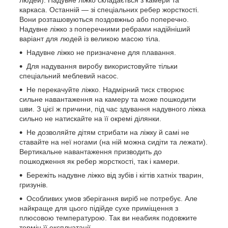
каркаса. Останній — зі спеціальних ребер жорсткості.
Вони розташовуються поздовжньо або поперечно.
Надувне ліжко з поперечними ребрами надійніший
варіант для людей із великою масою тіла.
Надувне ліжко не призначене для плавання.
Для надування виробу використовуйте тільки
спеціальний меблевий насос.
Не перекачуйте ліжко. Надмірний тиск створює
сильне навантаження на камеру та може пошкодити
шви. З цієї ж причини, під час здування надувного ліжка
сильно не натискайте на її окремі ділянки.
Не дозволяйте дітям стрибати на ліжку й самі не
ставайте на неї ногами (на ній можна сидіти та лежати).
Вертикальне навантаження призводить до
пошкодження як ребер жорсткості, так і камери.
Бережіть надувне ліжко від зубів і кігтів хатніх тварин,
гризунів.
Особливих умов зберігання виріб не потребує. Але
найкраще для цього підійде сухе приміщення з
плюсовою температурою. Так ви неабияк подовжите
термін її експлуатації.