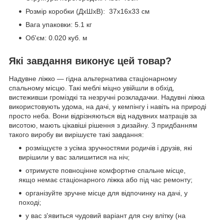
Розмір коробки (ДхШхВ): 37х16х33 см
Вага упаковки: 5.1 кг
Об'єм: 0.020 куб. м
Які завдання виконує цей товар?
Надувне ліжко — гідна альтернатива стаціонарному
спальному місцю. Такі меблі міцно увійшли в обхід,
вистеживши громіздкі та незручні розкладачки. Надувні ліжка
використовують удома, на дачі, у кемпінгу і навіть на природі
просто неба. Вони відрізняються від надувних матраців за
висотою, мають цікавіші рішення з дизайну. З придбанням
такого виробу ви вирішуєте такі завдання:
розміщуєте з усіма зручностями родичів і друзів, які
вирішили у вас залишитися на ніч;
отримуєте повноцінне комфортне спальне місце,
якщо немає стаціонарного ліжка або під час ремонту;
організуйте зручне місце для відпочинку на дачі, у
поході;
у вас з'явиться чудовий варіант для сну влітку (на