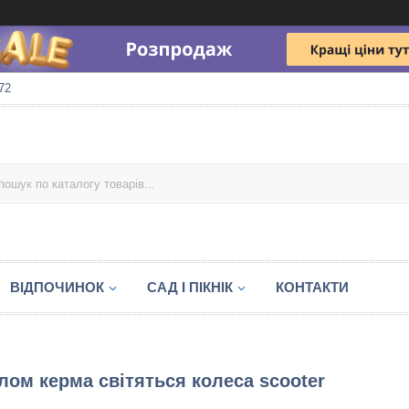
72
ВІДПОЧИНОК
САД І ПІКНІК
КОНТАКТИ
илом керма світяться колеса scooter