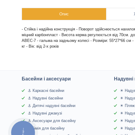
Опис
- Стійка і надійна конструкція - Поворот здійснюється нахило
міцний карбонпласт - Висота керма регулюється від 70см. до
АВЕС-7 - гальма на задньому колесі - Розміри: 55*27*66 см - 
кг - Вік: від 2-х років
Басейни і аксесуари
Надувні 
⚓ Каркасні басейни
☀ Надув
⚓ Надувні басейни
☀ Надув
⚓ Дитячі надувні басейни
☀ Пляжн
⚓ Надувні джакузі
☀ Надув
⚓ Аксесуари для басейну
☀ Надув
⚓Хімія для басейну
☀ Надув
КНОПКА
ЗВ'ЯЗКУ