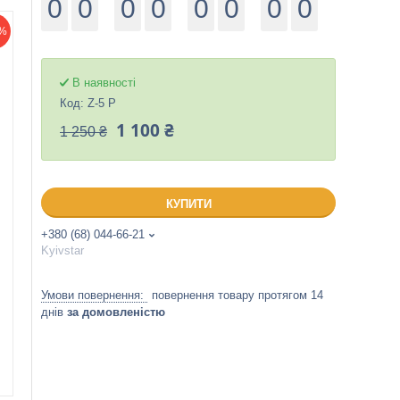
0
0
0
0
0
0
0
0
%
В наявності
Код:
Z-5 P
1 100 ₴
1 250 ₴
КУПИТИ
+380 (68) 044-66-21
Kyivstar
повернення товару протягом 14
днів
за домовленістю