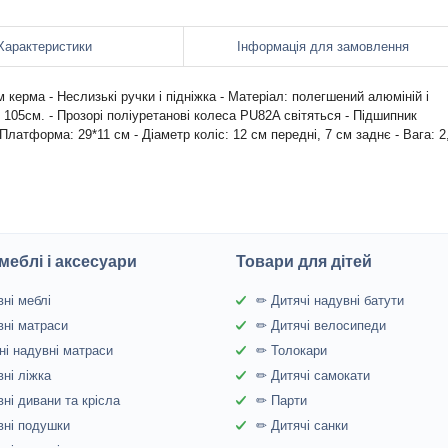
Характеристики
Інформація для замовлення
м керма - Неслизькі ручки і підніжка - Матеріал: полегшений алюміній і
 105см. - Прозорі поліуретанові колеса PU82A світяться - Підшипник
Платформа: 29*11 см - Діаметр коліс: 12 см передні, 7 см заднє - Вага: 2
меблі і аксесуари
Товари для дітей
ні меблі
✏ Дитячі надувні батути
ні матраси
✏ Дитячі велосипеди
і надувні матраси
✏ Толокари
ні ліжка
✏ Дитячі самокати
ні дивани та крісла
✏ Парти
ні подушки
✏ Дитячі санки