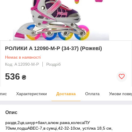
РОЛИКИ A 12090-M-P (34-37) (Рожеві)
Немає в наявності
Код: A 12090-M-P
Роздріб
536
₴
пис
Характеристики
Доставка
Оплата
Умови пове
Опис
раздв,2цв,шнур+бакл,алюм.рама,колесаПУ
70мм,подшАВЕС-7,в сумці,42-32-10см, устілка 18,5 см,