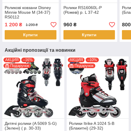
Роликові ковзани Disney
Ролики RS16060L-P
Рол
Minnie Mouse M (34-37)
(Рожеві) р. L 37-42
(Бла
RS0112
1 200
960
800
₴
₴
1 299 ₴
Купити
Купити
Акційні пропозиції та новинки
АКЦИЯ
–16%
АКЦИЯ
–10%
Подарунок
Подарунок
Дитячі ролики (A 5069 S-G)
Ролики Itrike A 1024 S-B
(Зелені) ( р. 30-33)
(Блакитні) (29-32)