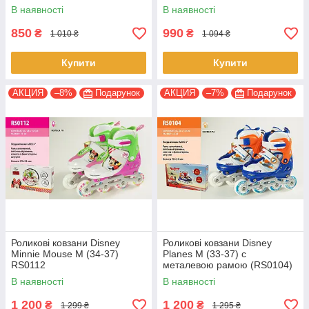
В наявності
В наявності
850
990
₴
₴
1 010 ₴
1 094 ₴
Купити
Купити
АКЦИЯ
–8%
Подарунок
АКЦИЯ
–7%
Подарунок
Роликові ковзани Disney
Роликові ковзани Disney
Minnie Mouse M (34-37)
Planes М (33-37) c
RS0112
металевою рамою (RS0104)
В наявності
В наявності
1 200
1 200
₴
₴
1 299 ₴
1 295 ₴