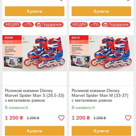
Купити
Купити
АКЦИЯ
–7%
Подарунок
АКЦИЯ
–7%
Подарунок
Роликові ковзани Disney
Роликові ковзани Disney
Marvel Spider Man S (28,5-33)
Marvel Spider Man M (33-37)
з металевою рамою
c металевою рамою
(RS0109)
(RS0110)
В наявності
В наявності
1 200
1 200
₴
₴
1 295 ₴
1 295 ₴
Купити
Купити