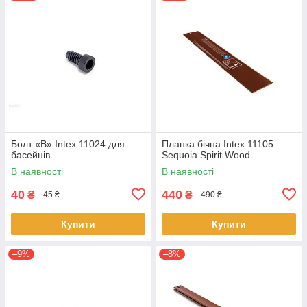
Болт «B» Intex 11024 для
Планка бічна Intex 11105
басейнів
Sequoia Spirit Wood
В наявності
В наявності
40
440
₴
₴
45 ₴
490 ₴
Купити
Купити
–9%
–8%