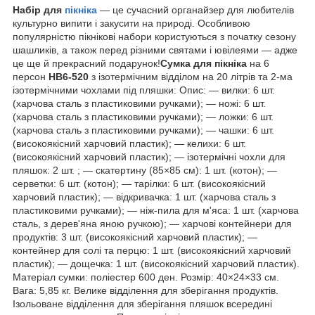
Набір для
пікніка
— це сучасний органайзер для любителів
культурно випити і закусити на природі. Особливою
популярністю пікнікові набори користуються з початку сезону
шашликів, а також перед різними святами і ювілеями — адже
це ще й прекрасний подарунок!
Сумка для пікніка
на 6
персон
HB6-520
з ізотермічним відділом на 20 літрів та 2-ма
ізотермічними чохлами під пляшки: Опис: — вилки: 6 шт.
(харчова сталь з пластиковими ручками); — ножі: 6 шт.
(харчова сталь з пластиковими ручками); — ложки: 6 шт.
(харчова сталь з пластиковими ручками); — чашки: 6 шт.
(високоякісний харчовий пластик); — келихи: 6 шт.
(високоякісний харчовий пластик); — ізотермічні чохли для
пляшок: 2 шт. ; — скатертину (85×85 см): 1 шт. (котон); —
серветки: 6 шт. (котон); — тарілки: 6 шт. (високоякісний
харчовий пластик); — відкривачка: 1 шт. (харчова сталь з
пластиковими ручками); — ніж-пила для м'яса: 1 шт. (харчова
сталь, з дерев'яна яною ручкою); — харчові контейнери для
продуктів: 3 шт. (високоякісний харчовий пластик); —
контейнер для солі та перцю: 1 шт. (високоякісний харчовий
пластик); — дощечка: 1 шт. (високоякісний харчовий пластик).
Матеріал сумки: поліестер 600 ден. Розмір: 40×24×33 см.
Вага: 5,85 кг. Велике відділення для зберігання продуктів.
Ізольоване відділення для зберігання пляшок всередині