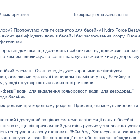
Характеристики
Інформація для замовлення
я хлору? Пропонуємо купити озонатор для басейну Hydro Force Best
якісно дезінфікувати воду в басейні без застосування хлору. Озон 
ефективним.
інеральні домішки, що дозволить позбавитися від присмаків, запахів 
на киснем, виблискує на сонці і нагадує за смаком чисту джерельну
стійкий елемент. Озон володіє дуже хорошими дезінфікуючі
он, окислюючи органічні і мінеральні домішки у воді басейну, в
м, у воді не утворюються залишкові речовини.
інфекції води, для видалення кольоровості води, для дезодорації
води басейну.
лектродами при коронному розряді. Прилади, які можуть виробляти
.
актний і доступний за ціною система дезінфекції води в басейні.
инні знати, що він призначений для фільтруючих установок потужніс
ість генерування озону становить 350мг/год. Застосування озонато
застосовуваних засобів дезінфекції води або дозволяє обходитися