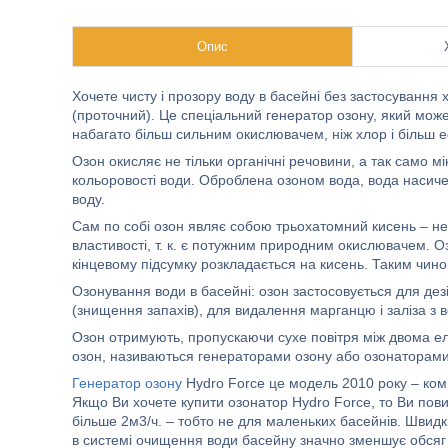
Опис
Хочете чисту і прозору воду в басейні без застосуванн
(проточний). Це спеціальний генератор озону, який може 
набагато більш сильним окислювачем, ніж хлор і більш 
Озон окисляє не тільки органічні речовини, а так само м
кольоровості води. Оброблена озоном вода, вода насиче
воду.
Сам по собі озон являє собою трьохатомний кисень – не
властивості, т. к. є потужним природним окислювачем. Оз
кінцевому підсумку розкладається на кисень. Таким чино
Озонування води в басейні: озон застосовується для дез
(знищення запахів), для видалення марганцю і заліза з 
Озон отримують, пропускаючи сухе повітря між двома е
озон, називаються генераторами озону або озонаторами
Генератор озону
Hydro Force це модель 2010 року – комп
Якщо Ви хочете купити озонатор Hydro Force, то Ви пов
більше 2м3/ч. – тобто не для маленьких басейнів. Швидк
в системі очищення води басейну значно зменшує обсяг 