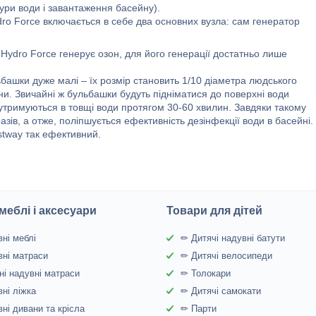
ури води і завантаження басейну).
o Force включається в себе два основних вузла: сам генератор
Hydro Force генерує озон, для його генерації достатньо лише
ашки дуже малі – їх розмір становить 1/10 діаметра людського
ни. Звичайні ж бульбашки будуть підніматися до поверхні води
 утримуються в товщі води протягом 30-60 хвилин. Завдяки такому
разів, а отже, поліпшується ефективність дезінфекції води в басейні.
tway так ефективний.
меблі і аксесуари
Товари для дітей
ні меблі
✏ Дитячі надувні батути
ні матраси
✏ Дитячі велосипеди
і надувні матраси
✏ Толокари
ні ліжка
✏ Дитячі самокати
ні дивани та крісла
✏ Парти