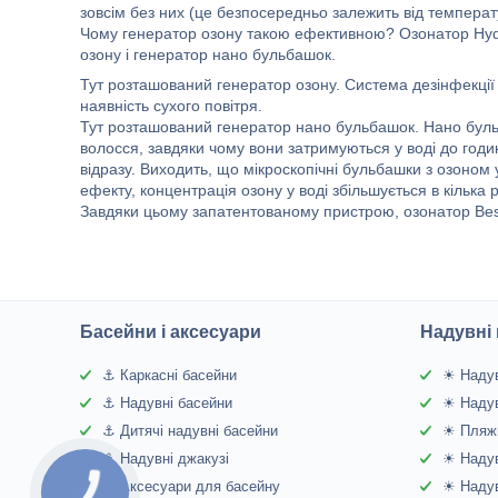
зовсім без них (це безпосередньо залежить від температ
Чому генератор озону такою ефективною? Озонатор Hydr
озону і генератор нано бульбашок.
Тут розташований генератор озону. Система дезінфекції 
наявність сухого повітря.
Тут розташований генератор нано бульбашок. Нано бульб
волосся, завдяки чому вони затримуються у воді до годи
відразу. Виходить, що мікроскопічні бульбашки з озоном
ефекту, концентрація озону у воді збільшується в кілька 
Завдяки цьому запатентованому пристрою, озонатор Bes
Басейни і аксесуари
Надувні 
⚓ Каркасні басейни
☀ Надув
⚓ Надувні басейни
☀ Надув
⚓ Дитячі надувні басейни
☀ Пляжн
⚓ Надувні джакузі
☀ Надув
⚓ Аксесуари для басейну
☀ Надув
КНОПКА