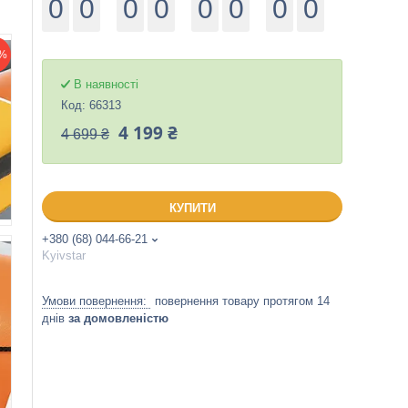
0
0
0
0
0
0
0
0
%
В наявності
Код:
66313
4 199 ₴
4 699 ₴
КУПИТИ
+380 (68) 044-66-21
Kyivstar
повернення товару протягом 14
днів
за домовленістю