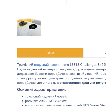
Опис
Тримісний
надувний човен
Інтекс 66313 Challenger 3 (2
Надувне дно забезпечує зручну посадку, а міцний матері
додаткової безпеки передбачено зовнішній леєрний трос,
зручну ручку на носі для транспортування та уключини
передбачає
можливість встановлення двигу
на поту
Основні характеристики:
тримісний надувний човен;
розміри: 295 х 137 х 43 см;
матеріал виготовлення: тришаровий ПВХ Super Stro