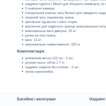
надувна підлога I-Beam для більшого комфорту та ст
3 повітряні камери;
спеціальний клапан типу Boston для швидкого наду
леєрний трос периметру човна;
кріплення під весла з обох сторін;
кріплення для підвісного транця (максимальна потужні
максимальна вага двигуна: 15 кг;
ручка на носі човна;
вага: 13 кг;
максимальне навантаження: 320 кг.
Комплектація:
алюмінієві весла 122 см - 2 шт.;
ручний насос об'єм 1.7 л;
надувне сидіння без спинки - 2 шт.;
латка-самоклейка.
Басейни і аксесуари
Надувні 