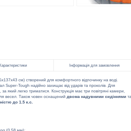
Характеристики
Інформація для замовлення
95х137х43 см) створений для комфортного відпочинку на воді.
ал Super-Tough надійно захищає від ударів та проколів. Для
 за який легко триматися. Конструкція має три повітряні камери,
 для весел. Також човен оснащений
двома надувними сидіннями
т
жн
істю до 1.5 к.с.
ng (0.58 мм);