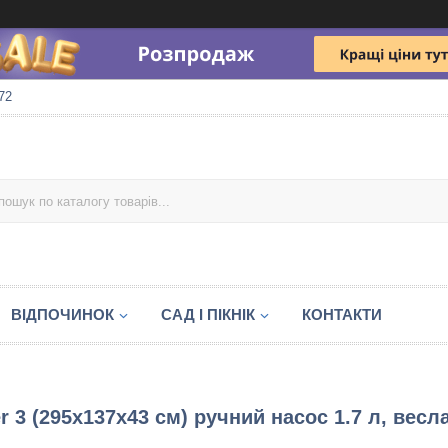
72
ВІДПОЧИНОК
САД І ПІКНІК
КОНТАКТИ
r 3 (295х137х43 см) ручний насос 1.7 л, весл