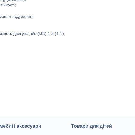
ійкості;
вання і здування;
сть двигуна, к/с (kBt) 1.5 (1.1);
меблі і аксесуари
Товари для дітей