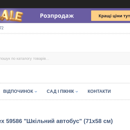
72
ВІДПОЧИНОК
САД І ПІКНІК
КОНТАКТИ
ex 59586 "Шкільний автобус" (71х58 см)