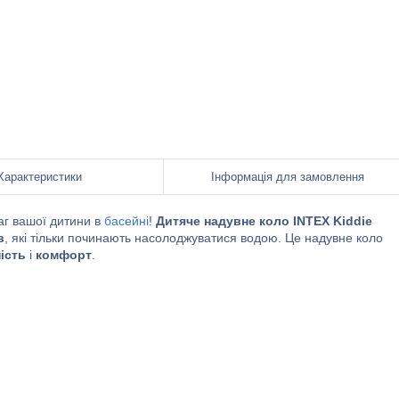
Характеристики
Інформація для замовлення
аг вашої дитини в
басейні
!
Дитяче надувне коло INTEX Kiddie
в
, які тільки починають насолоджуватися водою. Це надувне коло
ість
і
комфорт
.