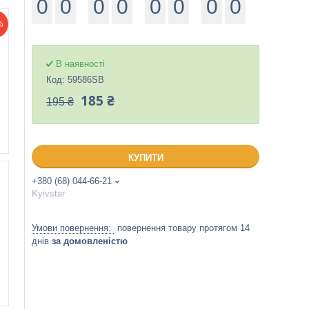
0
0
0
0
0
0
0
0
%
В наявності
Код:
59586SB
185 ₴
195 ₴
КУПИТИ
+380 (68) 044-66-21
Kyivstar
повернення товару протягом 14
днів
за домовленістю