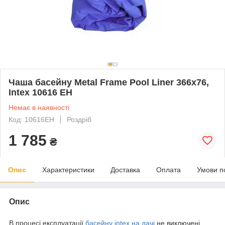
Чаша басейну Metal Frame Pool Liner 366х76,
Intex 10616 EH
Немає в наявності
Код: 10616EH
Роздріб
1 785
₴
Опис
Характеристики
Доставка
Оплата
Умови п
Опис
В процесі експлуатації
басейну intex на дачі
не виключені