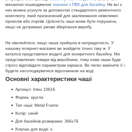
механічні пошкодження
тканини з ПВХ для басейну
. Не всі з
них можна усунути за допомогою стандартного ремонтного
комплекту, який призначений для заклеювання невеликих
проколів або порізів. Цілісність чаші може бути порушена,
якщо не дотримані умови зберігання виробу.
Не хвилюйтеся, якщо чаша прийшла в непридатність. У
нашому інтернет-магазині ви знайдете точно таку ж. У
каталозі представлені моделі для конкретного басейну. Ми
представляємо товари від виробника, тому нова чаша буде
строго відповідати параметрам каркаса. Ви легко заміните її і
будете насолоджуватися відпочинком на воді.
Основні характеристики чаші
Артикул: Intex 10616
Форма: кругла
Тип чаші: Metal Frame
Колір: синій
Для басейнів розмірами: 366х76
Клапан для води: є