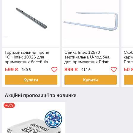
Горизонтальний прогін
Стійка Intex 12570
Скоб
«C» Intex 10926 для
вертикальна U-подібна
карк
прямокутних басейнів
для прямокутних Prism
Fram
Rectangular Ultra XTR
Frame басейнів
fram
599
899
50
₴
₴
649 ₴
919 ₴
Frame (732х366х132 см)
(400х200х122 см)
Купити
Купити
Акційні пропозиції та новинки
–5%