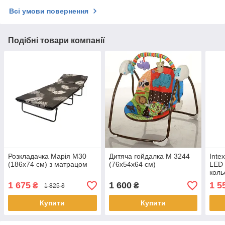
Всі умови повернення
Подібні товари компанії
Розкладачка Марія M30
Дитяча гойдалка M 3244
Inte
(186х74 см) з матрацом
(76х54х64 см)
LED 
коль
1 675
1 600
1 5
₴
₴
1 825 ₴
Купити
Купити