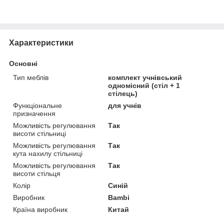
Характеристики
Основні
Тип меблів
комплект учнівський
одномісний (стіл + 1
стілець)
Функціональне
для учнів
призначення
Можливість регулювання
Так
висоти стільниці
Можливість регулювання
Так
кута нахилу стільниці
Можливість регулювання
Так
висоти стільця
Колір
Синій
Виробник
Bambi
Країна виробник
Китай