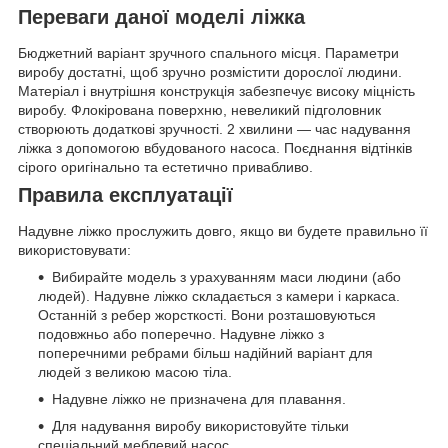
Переваги даної моделі ліжка
Бюджетний варіант зручного спального місця. Параметри
виробу достатні, щоб зручно розмістити дорослої людини.
Матеріал і внутрішня конструкція забезпечує високу міцність
виробу. Флокірована поверхню, невеликий підголовник
створюють додаткові зручності. 2 хвилини — час надування
ліжка з допомогою вбудованого насоса. Поєднання відтінків
сірого оригінально та естетично привабливо.
Правила експлуатації
Надувне ліжко прослужить довго, якщо ви будете правильно її
використовувати:
Вибирайте модель з урахуванням маси людини (або
людей). Надувне ліжко складається з камери і каркаса.
Останній з ребер жорсткості. Вони розташовуються
подовжньо або поперечно. Надувне ліжко з
поперечними ребрами більш надійний варіант для
людей з великою масою тіла.
Надувне ліжко не призначена для плавання.
Для надування виробу використовуйте тільки
спеціальний меблевий насос.