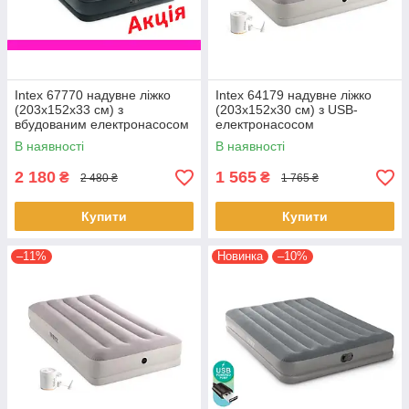
Intex 67770 надувне ліжко
Intex 64179 надувне ліжко
(203x152x33 см) з
(203х152х30 см) з USB-
вбудованим електронасосом
електронасосом
В наявності
В наявності
2 180
1 565
₴
₴
2 480 ₴
1 765 ₴
Купити
Купити
–11%
Новинка
–10%