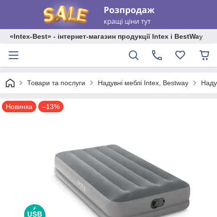
«Intex-Best» - інтернет-магазин продукції Intex і BestWay
Товари та послуги
Надувні меблі Intex, Bestway
Надув
Новинка
–13%