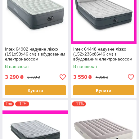
Intex 64902 надувне ліжко
Intex 64448 надувне ліжко
(191х99х46 см) з вбудованим
(152х236х86/46 см) з
електронасосом
вбудованим електронасосом
В наявності
В наявності
3 290
3 550
₴
₴
3 790 ₴
4 050 ₴
Купити
Купити
Топ
–12%
–11%