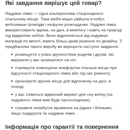
Які завдання вирішує цей товар?
Надувне ліжко — гідна альтернатива стаціонарного
спальному місцю. Така меблі міцно увійшла в побут,
витіснивши громіздкі і незручні розкладачки. Надувні ліжка
використовують вдома, на дачі, в кемпінгу і навіть на природі
під відкритим небом. Вони відрізняються від надувних
матраців по висоті, мають більш цікаві рішення по дизайну. З
придбанням такого виробу ви вирішуєте наступні завдання:
розміщуєте з усіма зручностями родичів і друзів, які
вирішили у вас залишитися на ніч;
отримуєте повноцінне комфортне спальне місце при
відсутності стаціонарного ліжка або під час ремонту;
організуєте зручне місце для відпочинку на дачі, в
поході;
у вас з'явиться відмінний варіант для сну влітку (на
надувного ліжка вам буде прохолодніше);
справите незабутнє враження на рідних і близьких,
якщо подаруєте їм надувне ліжко.
Інформація про гарантії та повернення