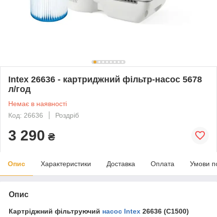
Intex 26636 - картриджний фільтр-насос 5678
л/год
Немає в наявності
Код: 26636
Роздріб
3 290
₴
Опис
Характеристики
Доставка
Оплата
Умови п
Опис
Картріджний фільтруючий
насос Intex
26636 (C1500)