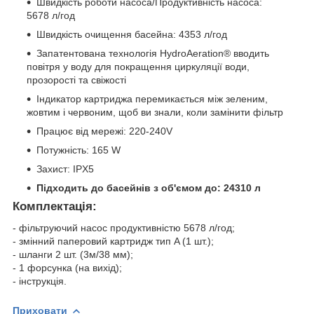
Швидкість роботи насоса/Продуктивність насоса:
5678 л/год
Швидкість очищення басейна: 4353 л/год
Запатентована технологія HydroAeration® вводить
повітря у воду для покращення циркуляції води,
прозорості та свіжості
Індикатор картриджа перемикається між зеленим,
жовтим і червоним, щоб ви знали, коли замінити фільтр
Працює від мережі: 220-240V
Потужність: 165 W
Захист: IPX5
Підходить до басейнів з об'ємом до: 24310 л
Комплектація:
- фільтруючий насос продуктивністю 5678 л/год;
- змінний паперовий картридж тип A (1 шт.);
- шланги 2 шт. (3м/38 мм);
- 1 форсунка (на вихід);
- інструкція.
Приховати