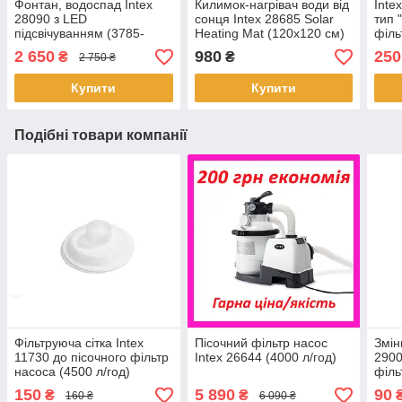
Фонтан, водоспад Intex
Килимок-нагрівач води від
Inte
28090 з LED
сонця Intex 28685 Solar
тип 
підсвічуванням (3785-
Heating Mat (120х120 см)
філь
12112 л/год)
год
2 650
980
250
₴
₴
2 750 ₴
Купити
Купити
Подібні товари компанії
Фільтруюча сітка Intex
Пісочний фільтр насос
Змін
11730 до пісочного фільтр
Intex 26644 (4000 л/год)
2900
насоса (4500 л/год)
філь
150
5 890
90
₴
₴
160 ₴
6 090 ₴