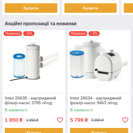
Купити
Купити
Акційні пропозиції та новинки
Новинка
–5%
Новинка
–3%
Intex 26638 - картриджний
Intex 26634 - картриджний
фільтр-насос 3785 л/год
фільтр-насос 9463 л/год
В наявності
В наявності
1 850
5 799
₴
₴
1 950 ₴
5 999 ₴
Купити
Купити