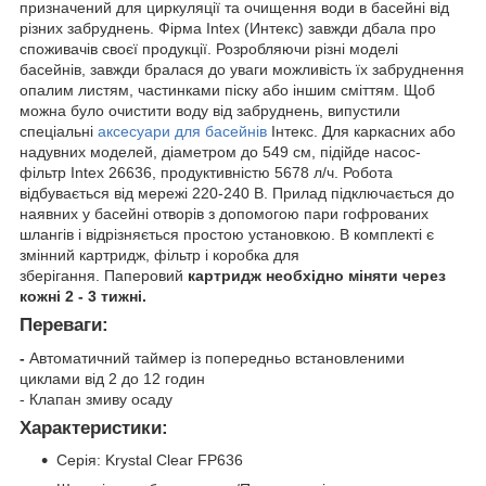
призначений для циркуляції та очищення води в басейні від
різних забруднень. Фірма Intex (Интекс) завжди дбала про
споживачів своєї продукції. Розробляючи різні моделі
басейнів, завжди бралася до уваги можливість їх забруднення
опалим листям, частинками піску або іншим сміттям. Щоб
можна було очистити воду від забруднень, випустили
спеціальні
аксесуари для басейнів
Інтекс. Для каркасних або
надувних моделей, діаметром до 549 см, підійде насос-
фільтр Intex 26636, продуктивністю 5678 л/ч. Робота
відбувається від мережі 220-240 В. Прилад підключається до
наявних у басейні отворів з допомогою пари гофрованих
шлангів і відрізняється простою установкою. В комплекті є
змінний картридж, фільтр і коробка для
зберігання. Паперовий
картридж необхідно міняти через
кожні 2 - 3 тижні.
Переваги:
-
Автоматичний таймер із попередньо встановленими
циклами від 2 до 12 годин
- Клапан змиву осаду
Характеристики:
Серія: Krystal Clear FP636