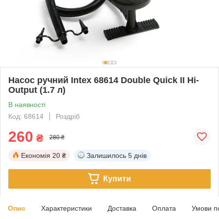
Насос ручний Intex 68614 Double Quick II Hi-
Output (1.7 л)
В наявності
Код: 68614
Роздріб
260
₴
280 ₴
Економія
20 ₴
Залишилось
5 днів
Купити
Опис
Характеристики
Доставка
Оплата
Умови п