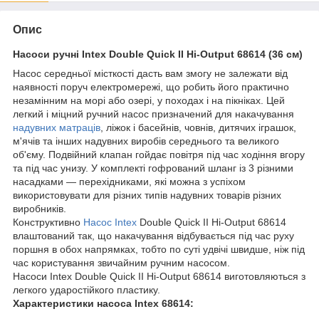
Опис
Насоси ручні Intex Double Quick II Hi-Output 68614 (36 см)
Насос середньої місткості дасть вам змогу не залежати від
наявності поруч електромережі, що робить його практично
незамінним на морі або озері, у походах і на пікніках. Цей
легкий і міцний ручний насос призначений для накачування
надувних матраців
, ліжок і басейнів, човнів, дитячих іграшок,
м'ячів та інших надувних виробів середнього та великого
об'єму. Подвійний клапан гойдає повітря під час ходіння вгору
та під час унизу. У комплекті гофрований шланг із 3 різними
насадками — перехідниками, які можна з успіхом
використовувати для різних типів надувних товарів різних
виробників.
Конструктивно
Насос Intex
Double Quick II Hi-Output 68614
влаштований так, що накачування відбувається під час руху
поршня в обох напрямках, тобто по суті удвічі швидше, ніж під
час користування звичайним ручним насосом.
Насоси Intex Double Quick II Hi-Output 68614 виготовляються з
легкого ударостійкого пластику.
Характеристики насоса Intex 68614: