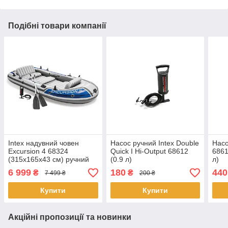
Подібні товари компанії
Intex надувний човен
Насос ручний Intex Double
Насо
Excursion 4 68324
Quick I Hi-Output 68612
6861
(315х165х43 см) ручний
(0.9 л)
л)
насос 1.7л, весла 2шт.
6 999
180
440
₴
₴
7 499 ₴
200 ₴
Купити
Купити
Акційні пропозиції та новинки