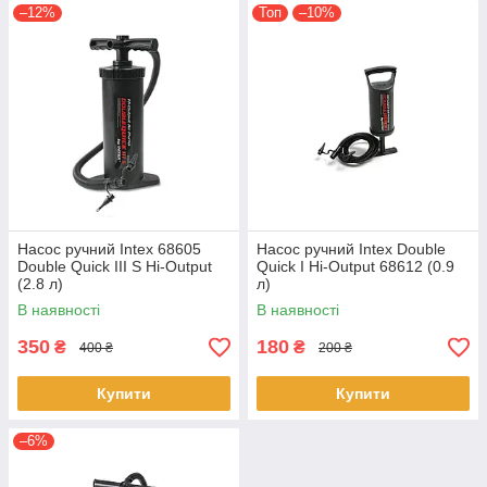
–12%
Топ
–10%
Насос ручний Intex 68605
Насос ручний Intex Double
Double Quick III S Hi-Output
Quick I Hi-Output 68612 (0.9
(2.8 л)
л)
В наявності
В наявності
350
180
₴
₴
400 ₴
200 ₴
Купити
Купити
–6%