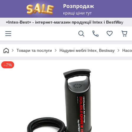
«Intex-Best» - інтернет-магазин продукції Intex і BestWay
Товари та послуги
Надувні меблі Intex, Bestway
Насо
–7%