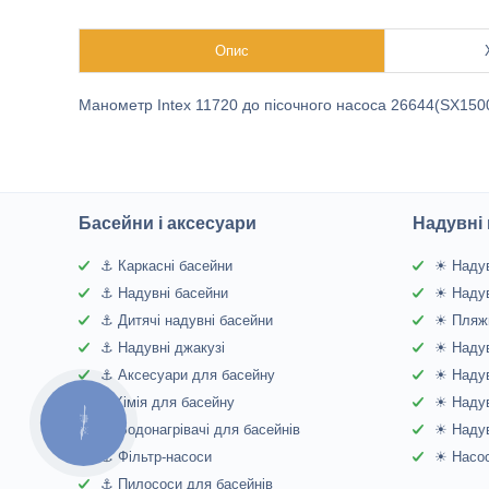
Опис
Манометр Intex 11720 до пісочного насоса 26644(SX150
Басейни і аксесуари
Надувні 
⚓ Каркасні басейни
☀ Надув
⚓ Надувні басейни
☀ Надув
⚓ Дитячі надувні басейни
☀ Пляжн
⚓ Надувні джакузі
☀ Надув
⚓ Аксесуари для басейну
☀ Надув
⚓Хімія для басейну
☀ Надув
КНОПКА
⚓ Водонагрівачі для басейнів
☀ Надув
ЗВ'ЯЗКУ
⚓ Фільтр-насоси
☀ Насос
⚓ Пилососи для басейнів