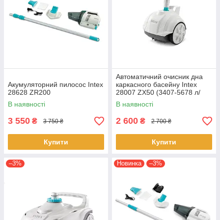
Автоматичний очисник дна
Акумуляторний пилосос Intex
каркасного басейну Intex
28628 ZR200
28007 ZX50 (3407-5678 л/
год)
В наявності
В наявності
3 550
2 600
₴
₴
3 750 ₴
2 700 ₴
Купити
Купити
–3%
Новинка
–3%