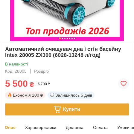
Автоматичний очищувач дна і стін басейну
Intex 28005 ZX300 (6028-13248 л/год)
В наявності
Код: 28005
Роздріб
5 500
₴
5 700 ₴
Економія
200 ₴
Залишилось
5 днів
Купити
Опис
Характеристики
Доставка
Оплата
Умови п