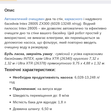
Опис
Автоматичний очищувач
дна та стін,
каркасного
і надувного
басейнів Intex 28005 ZX300 (6028-13248 л/год). Водний
пилосос Intex 28005 – він дозволяє автоматично та ефективно
очищати дно та стіни вашого басейну. Цей робот простий у
використанні, не вимагає електрики, він переміщається за
допомогою насоса, що фільтрує, який повторно вводить
очищену воду в резервуар.
Будь ласка, зверніть увагу
: сумісний з усіма каркасними
басейнами INTEX, крім Ultra XTR (26340) круглого 7,32 x
1,32 м і Ultra XTR (26378) прямокутного 9,75 x 4,88 x 1,32 м.
Технічні характеристики:
Необхідна продуктивність насоса
: 6,028-13,248 л/
год
Підключення:
на випуск води
Швидкість переміщення до: 8 м/хв
Місткість бака для відходів: 1,8 л
Довжина шлангу: 6,50 м