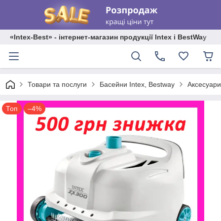
«Intex-Best» - інтернет-магазин продукції Intex і BestWay
Товари та послуги
Басейни Intex, Bestway
Аксесуари
Топ
–4%