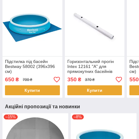
Підстилка під басейн
Горизонтальний прогін
Підс
Bestway 58002 (396х396
Intex 12161 "А" для
Best
см)
прямокутних басейнів
см)
Prism Frame (400х200 см)
650
350
550
₴
₴
700 ₴
370 ₴
Купити
Купити
Акційні пропозиції та новинки
–15%
–8%