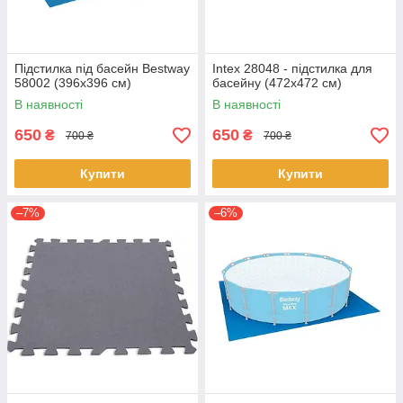
Підстилка під басейн Bestway
Intex 28048 - підстилка для
58002 (396х396 см)
басейну (472x472 см)
В наявності
В наявності
650
650
₴
₴
700 ₴
700 ₴
Купити
Купити
–7%
–6%