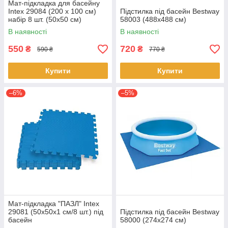
Мат-підкладка для басейну
Intex 29084 (200 х 100 см)
Підстилка під басейн Bestway
набір 8 шт. (50x50 см)
58003 (488х488 см)
В наявності
В наявності
550
720
₴
₴
590 ₴
770 ₴
Купити
Купити
–6%
–5%
Мат-підкладка "ПАЗЛ" Intex
29081 (50х50х1 см/8 шт.) під
Підстилка під басейн Bestway
басейн
58000 (274х274 см)