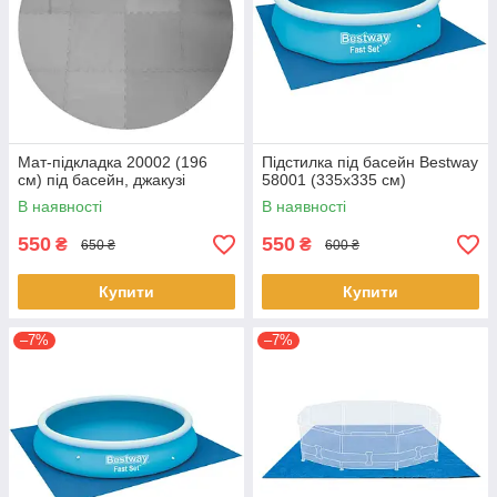
Мат-підкладка 20002 (196
Підстилка під басейн Bestway
см) під басейн, джакузі
58001 (335х335 см)
В наявності
В наявності
550
550
₴
₴
650 ₴
600 ₴
Купити
Купити
–7%
–7%