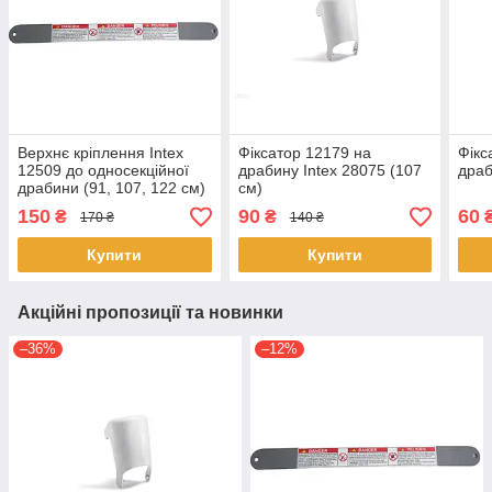
Верхнє кріплення Intex
Фіксатор 12179 на
Фікс
12509 до односекційної
драбину Intex 28075 (107
драб
драбини (91, 107, 122 см)
см)
150
90
60
₴
₴
170 ₴
140 ₴
Купити
Купити
Акційні пропозиції та новинки
–36%
–12%