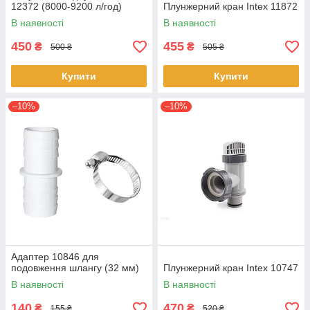
12372 (8000-9200 л/год)
Плунжерний кран Intex 11872
В наявності
В наявності
450
455
₴
₴
500 ₴
505 ₴
Купити
Купити
–10%
–10%
Адаптер 10846 для
подовження шлангу (32 мм)
Плунжерний кран Intex 10747
В наявності
В наявності
140
470
₴
₴
155 ₴
520 ₴