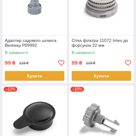
Адаптер садового шланга
Сітка фільтра 11072 Intex до
Bestway P09992
форсунок 32 мм
В наявності
В наявності
99
99
₴
₴
119 ₴
119 ₴
Купити
Купити
–12%
–10%