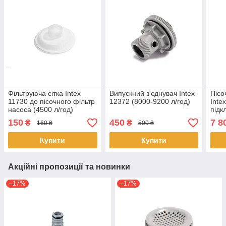
Фільтруюча сітка Intex
Випускний з'єднувач Intex
Пісо
11730 до пісочного фільтр
12372 (8000-9200 л/год)
Inte
насоса (4500 л/год)
підк
150
450
7 8
₴
₴
160 ₴
500 ₴
Купити
Купити
Акційні пропозиції та новинки
–17%
–17%